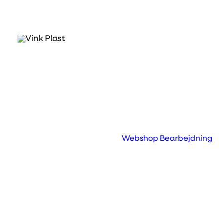
ABS Plast
Høj slagstyrke
God stivhed
Formstabilit
Fremragende overfladekvalitet
Hvad er ABS plast?
Webshop
Bearbejdning
ABS (Akrylonitril-butadien-styren) er et mege
anvendt materiale, men til forskel fra f.eks. P
anvendes det især til lidt mere luksus- eller t
betonede anvendelser. Særlig der, hvor man
efterspørger smidighed, slagstyrke og smukk