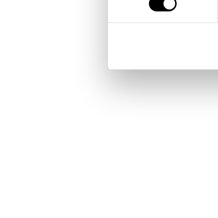
Er ABS en stærk plasttype?
Er ABS god til udendørs anvendelse