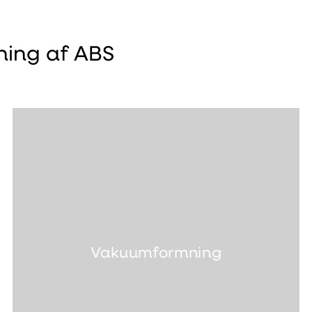
ning af ABS
Vakuumformning