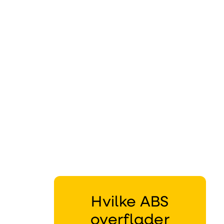
Eurograte GRP
riste og
profiler
Hvilke ABS
overflader