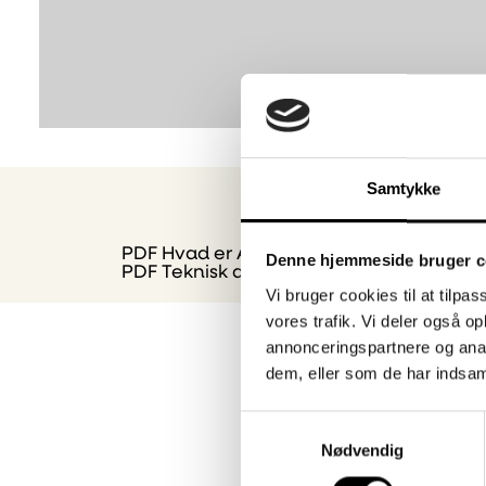
Samtykke
PDF
Hvad er ABS
Denne hjemmeside bruger c
PDF
Teknisk datablad ABS
Vi bruger cookies til at tilpas
vores trafik. Vi deler også 
annonceringspartnere og anal
dem, eller som de har indsaml
Ofte s
Samtykkevalg
Nødvendig
Hvis du ikke