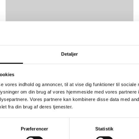
Detaljer
Downloads
ookies
se vores indhold og annoncer, til at vise dig funktioner til sociale
oplysninger om din brug af vores hjemmeside med vores partnere i
ysepartnere. Vores partnere kan kombinere disse data med andr
et fra din brug af deres tjenester.
tillede spørgsmål
Præferencer
Statistik
 finder svaret her, så er du selvfølgelig velkommen til 