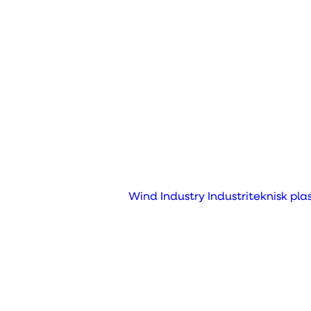
Hightech
Fræsning
Drejning
Automatisering
Kvalitet og
dokumentation
Profilering
Afgratning
Wind Industry
Industriteknisk pla
Gravering
t
Kit Supply
3D print
S
Substitution
Sprøjtestøbning
eknisk
Vakuumformning
Rotationsstøbning
e