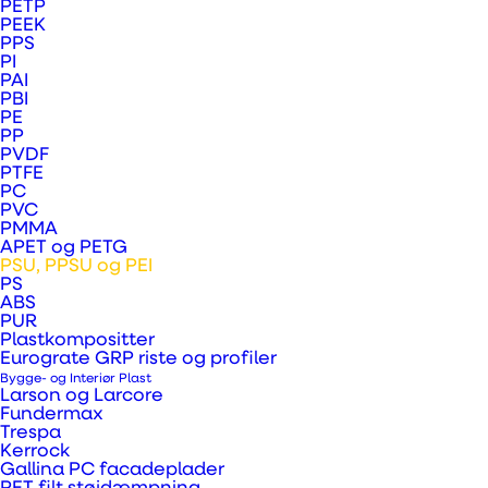
PETP
PEEK
strålingsstabilitet, ringe jonisk
PPS
urenhed samt god kemikalie- og
PI
PAI
hydrolyseresistens. PSU 1000
PBI
PE
anvendes sædvanligvis inden for
PP
fødevareindustrien til eksempelvis
PVDF
PTFE
mælkemaskiner, pumper, ventiler,
PC
PVC
filtreringsplader og varmevekslere
PMMA
APET og PETG
samt til medicinaludstyr, der
PSU, PPSU og PEI
udsættes for hyppig rengøring og
PS
ABS
sterilisering.
PUR
Plastkompositter
Eurograte GRP riste og profiler
PPSU standardprodukter er
Bygge- og Interiør Plast
fremstillet af råvaren Radel® R.
Larson og Larcore
Fundermax
Dette materiale har en højere
Trespa
Kerrock
slagstyrke og bedre kemisk resistens
Gallina PC facadeplader