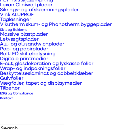
PET filt støjdæmpning
end PSU 1000 og PEI 1000. Desuden
Lexan Cliniwall plader
har PPSU 1000 samtidig en
Sikrings- og afskærmningsplader
Vink ALUPROF
fremragende hydrolyseresistens,
Tagløsninger
Vikutherm skum- og Phonotherm byggeplader
hvilket er baseret på en måling af
Skilt og Reklame
svigt under dampautoklavering.
Massive plastplader
Letvægtsplader
Denne faktor gør materialet til det
Alu- og alusandwichplader
Pap- og papirplader
perfekte valg til
BaltLED skiltebelysning
medicinalapparater, som udsættes
Digitale printmedier
E-cut, glasdekoration og lyskasse folier
for hyppig dampautoklavering.
Wrap- og indpakningsfolier
Beskyttelseslaminat og dobbeltklæber
Gulvfolier
PEI 1000 har sammenlignet med PSU
Vægfolier, tapet og displaymedier
Tilbehør
1000, en mindre egenskabsprofil,
ESG og Compliance
således at det ofte erstatter
Kontakt
polycarbonat i tilfælde hvor højere
driftstemperaturer og større kemisk
resistens er påkrævet.