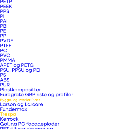
Laminate) plader er et fantastisk
PETP
PEEK
højtrykslaminat til facade- og
PPS
PI
interiørløsninger som produceres
PAI
baseret på en hærdeplast/træfiber
PBI
PE
blanding. Trespa® bliver fremstillet
PP
PVDF
under højt tryk og høje
PTFE
temperaturer og får ved hjælp af en
PC
PVC
speciel teknik en indfarvet
PMMA
APET og PETG
dekorativ overflade.
PSU, PPSU og PEI
PS
ABS
Trespa® plader bruges overalt i
PUR
verden som facade- og interiør
Plastkompositter
Eurograte GRP riste og profiler
plader. Det kan man gøre fordi de
Bygge- og Interiør Plast
Larson og Larcore
både er holdbare, nemme at
Fundermax
arbejde med, har stort set ingen
Trespa
Kerrock
vedligehold. De er
Gallina PC facadeplader