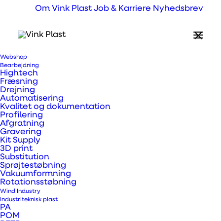
Om Vink Plast
Job & Karriere
Nyhedsbrev
Trespa® Facade- & Interiør plader
Fantastisk stivhed,
styrke og stabilitet
Ingen vedligehold! Kun rengøring og med god kemisk
resistens
Lang levetid på facader med farveægthed selv efter
Webshop
mange år
Bearbejdning
Anti-bakteriel kvalitet (TOPLAB PLUS) til sygehuse og
Hightech
laboratorier
Fræsning
Drejning
Automatisering
Kvalitet og dokumentation
Profilering
Afgratning
Gravering
Kit Supply
3D print
Substitution
Hvad er Trespa® HPL
Sprøjtestøbning
Vakuumformning
plader?
Rotationsstøbning
Wind Industry
Industriteknisk plast
Trespa® HPL (High-Preassure
PA
POM