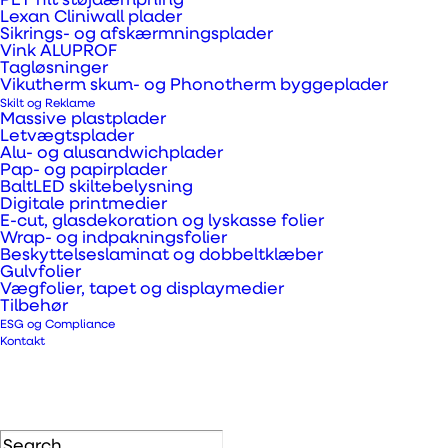
PET filt støjdæmpning
rengøringsvenlige i forhold til skidt
Lexan Cliniwall plader
Sikrings- og afskærmningsplader
eller grafitti. Derfor anvendes de
Vink ALUPROF
ofte på skoler, institutioner eller
Tagløsninger
Vikutherm skum- og Phonotherm byggeplader
andre facader. Pladerne er så
Skilt og Reklame
Massive plastplader
stærke, at de endda anvendes til
Letvægtsplader
byggerier på Grønland. I Danmark
Alu- og alusandwichplader
Pap- og papirplader
holder pladerne farven mellem 20
BaltLED skiltebelysning
Digitale printmedier
og 25 år udendørs.
E-cut, glasdekoration og lyskasse folier
Wrap- og indpakningsfolier
Beskyttelseslaminat og dobbeltklæber
Der gives 10 års produktgaranti på
Gulvfolier
Trespa® pladerne.
Vægfolier, tapet og displaymedier
Tilbehør
ESG og Compliance
Kontakt