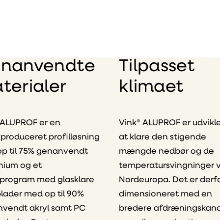
nanvendte
Tilpasset
terialer
klimaet
 ALUPROF er en
Vink® ALUPROF er udviklet
produceret profilløsning
at klare den stigende
p til 75% genanvendt
mængde nedbør og de
nium og et
temperatursvingninger vi
program med glasklare
Nordeuropa. Det er derf
plader med op til 90%
dimensioneret med en
vendt akryl samt PC
bredere afdræningskana