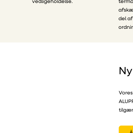
vedligeholdelse.
termo
afskæ
del a
ordni
Ny
Vores
ALUP
tilgæ
Å