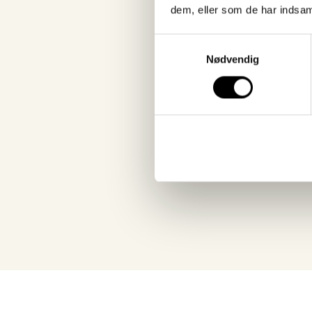
byggeafdelingen, som s
dem, eller som de har indsaml
telefonen med vejlednin
bestilling, af alt du skal 
Samtykkevalg
Nødvendig
montering af dit Vink®
+45 89 11 01 00