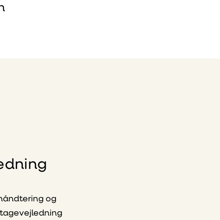
n
edning
håndtering og
ntagevejledning