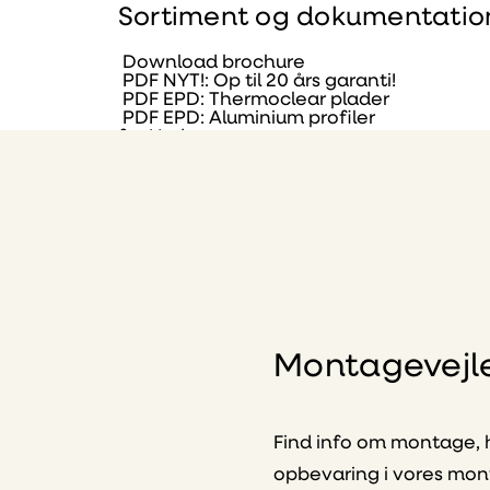
Sortiment og dokumentatio
Download brochure
PDF
NYT!: Op til 20 års garanti!
PDF
EPD: Thermoclear plader
PDF
EPD: Aluminium profiler
fra Hydro
Bestil
online: Thermoclear plader
PDF
Lexan Thermoclear:
termotag der holder!
PDF
Betingelser for
produktgarantien
Montagevejl
Find info om montage, 
opbevaring i vores mo