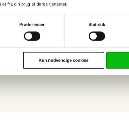
idder klar ved
et fra din brug af deres tjenester.
g og hjælp til
bruge til
Præferencer
Statistik
 ALUPROF tag.
Kun nødvendige cookies