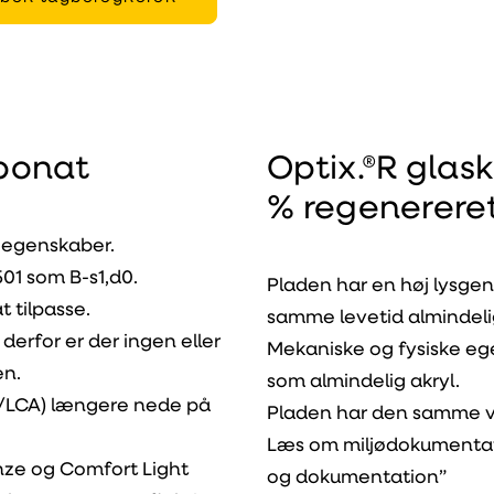
rbonat
Optix.®R glask
% regenereret
 egenskaber.
01 som B-s1,d0.
Pladen har en høj lysge
 tilpasse.
samme levetid almindeli
erfor er der ingen eller
Mekaniske og fysiske eg
en.
som almindelig akryl.
P/LCA) længere nede på
Pladen har den samme ve
Læs om miljødokumentat
onze og Comfort Light
og dokumentation”