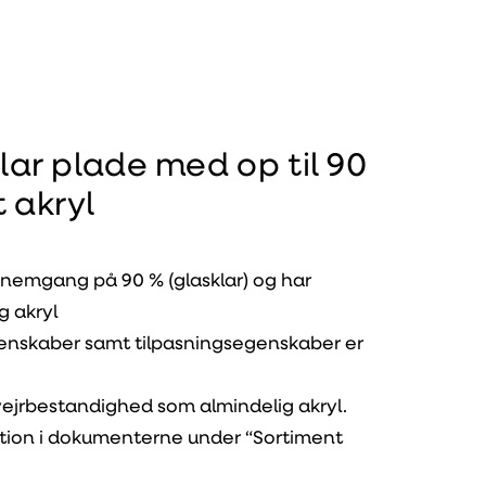
lar plade med op til 90
 akryl
nnemgang på 90 % (glasklar) og har
g akryl
enskaber samt tilpasningsegenskaber er
jrbestandighed som almindelig akryl.
ion i dokumenterne under “Sortiment