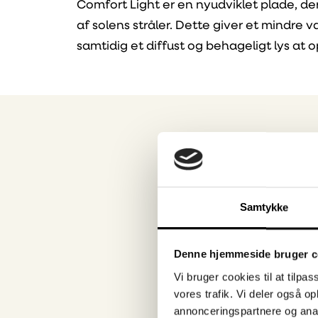
Comfort Light er en nyudviklet plade, der
af solens stråler. Dette giver et mindre 
samtidig et diffust og behageligt lys at 
Samtykke
Har du spørg
Denne hjemmeside bruger c
Vi bruger cookies til at tilpas
vores trafik. Vi deler også 
Du er meget velkommen 
annonceringspartnere og anal