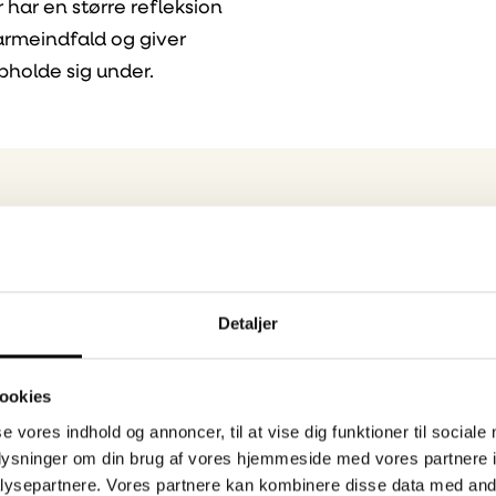
 har en større refleksion
varmeindfald og giver
opholde sig under.
Detaljer
smål?
ookies
se vores indhold og annoncer, til at vise dig funktioner til sociale
oplysninger om din brug af vores hjemmeside med vores partnere i
til at kontakte
ysepartnere. Vores partnere kan kombinere disse data med andr