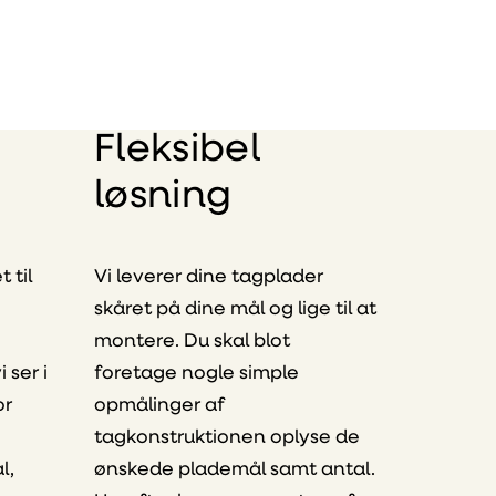
Eurograte GRP
riste og
profiler
Fleksibel
løsning
 til
Vi leverer dine tagplader
skåret på dine mål og lige til at
montere. Du skal blot
 ser i
foretage nogle simple
or
opmålinger af
tagkonstruktionen oplyse de
l,
ønskede plademål samt antal.