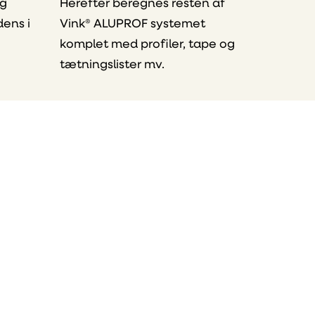
og
Herefter beregnes resten af
ens i
Vink® ALUPROF systemet
komplet med profiler, tape og
tætningslister mv.