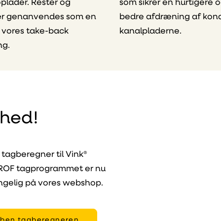
plader. Rester og
som sikrer en hurtigere 
r genanvendes som en
bedre afdræning af kond
f vores take-back
kanalpladerne.
ng.
hed!
 tagberegner til Vink®
ROF tagprogrammet er nu
ngelig på vores webshop.
ben tagberegneren