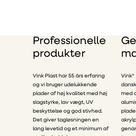
Professionelle
Ge
produkter
ma
Vink Plast har 55 års erfaring
Vink®
og vi bruger udelukkende
dansk
plader af høj kvalitet med høj
med o
slagstyrke, lav vægt, UV
alumi
beskyttelse og god stivhed.
plade
Det giver tagløsningen en
akryl
lang levetid og et minimum af
genan