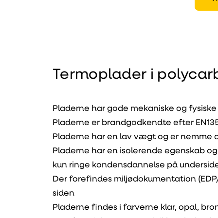
Termoplader i polyca
Pladerne har gode mekaniske og fysiske
Pladerne er brandgodkendte efter EN135
Pladerne har en lav vægt og er nemme at
Pladerne har en isolerende egenskab og d
kun ringe kondensdannelse på undersid
Der forefindes miljødokumentation (ED
siden
Pladerne findes i farverne klar, opal, br