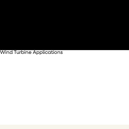
Our skills brochure
Wind Turbine Applications
Knowledge is every
Vink has supplied the wind industry for 