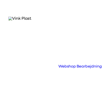
Plastic Solutions for 
Webshop
Bearbejdning
Wind Industry
We supply, produce and develop plast
parts
of high quality and precision.