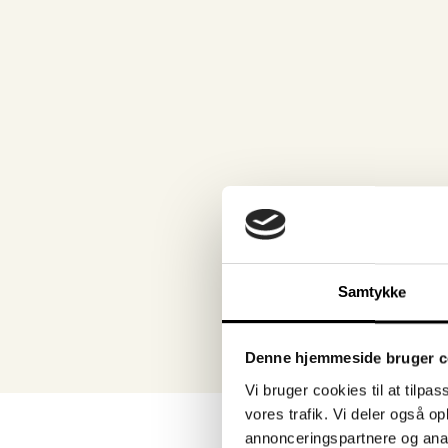
Features
We look at 
longevity, e
proofing, e
capabilitie
material th
loads and 
application
This process
the most c
Samtykke
solution.
Denne hjemmeside bruger c
Vi bruger cookies til at tilpas
vores trafik. Vi deler også 
annonceringspartnere og anal