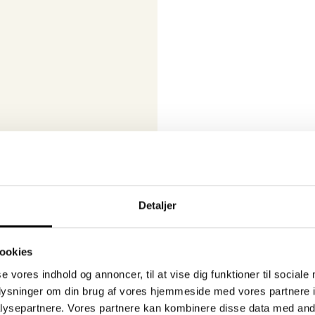
durability,
lasticity, fire-
lectrical
s and find a
at fits with the
temperatures the
 has to operate in.
 will also lead to
ost-effective
Detaljer
ookies
se vores indhold og annoncer, til at vise dig funktioner til sociale
oplysninger om din brug af vores hjemmeside med vores partnere i
ysepartnere. Vores partnere kan kombinere disse data med andr