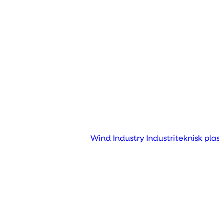
Hightech
Fræsning
Drejning
Automatisering
Kvalitet og
dokumentation
the
Profilering
Afgratning
Wind Industry
Industriteknisk pla
Gravering
Kit Supply
3D print
Substitution
ic
Sprøjtestøbning
Vakuumformning
Rotationsstøbning