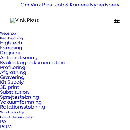
Om Vink Plast
Job & Karriere
Nyhedsbrev
Aluminium sandwichplader
God stivhed og styrke
Flere typer og let at arbejde med
Flotte farver og let vedligehold
Webshop
Bearbejdning
Hightech
Fræsning
Drejning
Automatisering
Kvalitet og dokumentation
Profilering
Afgratning
Gravering
Kit Supply
3D print
Substitution
Sprøjtestøbning
Vakuumformning
Rotationsstøbning
Wind Industry
Hvad er
Industriteknisk plast
PA
alusandwichplader?
POM