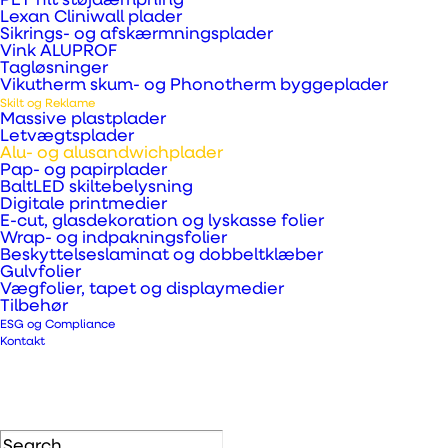
PET filt støjdæmpning
Lexan Cliniwall plader
Sikrings- og afskærmningsplader
Vink ALUPROF
Tagløsninger
Vikutherm skum- og Phonotherm byggeplader
Skilt og Reklame
Massive plastplader
Letvægtsplader
Alu- og alusandwichplader
Pap- og papirplader
BaltLED skiltebelysning
Digitale printmedier
E-cut, glasdekoration og lyskasse folier
Wrap- og indpakningsfolier
Beskyttelseslaminat og dobbeltklæber
Gulvfolier
Vægfolier, tapet og displaymedier
Tilbehør
ESG og Compliance
Kontakt