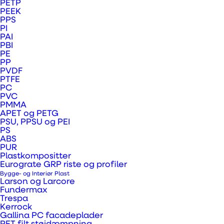
PETP
PEEK
Aluminium sandwichplader har i
PPS
PI
modsætning til f.eks. rene
PAI
aluminium plader en lavere lav
PBI
PE
vægt. I og med at plast koster
PP
mindre end ren aluminium (eller
PVDF
PTFE
metal generelt), så giver materialet
PC
en plade der giver perfekt mening
PVC
PMMA
som skilteplade og dekoration
APET og PETG
hvorpå der skal printes eller
PSU, PPSU og PEI
monteres folie.
PS
ABS
PUR
Som et resultat er netop
Plastkompositter
Eurograte GRP riste og profiler
alusandwichplader blandt de
Bygge- og Interiør Plast
foretrukne skilteplader i Danmark
Larson og Larcore
Fundermax
i kort tids- eller højvolumen
Trespa
opgaver, hvor man skal have
Kerrock
Gallina PC facadeplader
kvalitet til den rigtige pris.