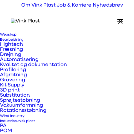
Om Vink Plast
Job & Karriere
Nyhedsbrev
Wrap- og indpakningsfolier
Premium kvalitet &
holdbarhed
Nem montage & fjernelse uden skader
Stort udvalg i farver
Europæisk kvalitet
Webshop
Bearbejdning
Hightech
Fræsning
Drejning
Automatisering
Kvalitet og dokumentation
Profilering
Afgratning
Gravering
Kit Supply
3D print
Substitution
Sprøjtestøbning
Vakuumformning
Rotationsstøbning
Wind Industry
Industriteknisk plast
PA
Hvad er wrap- og
POM