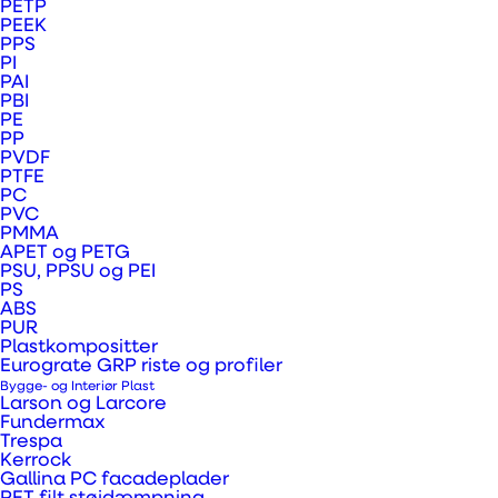
PETP
indpakningsfolier?
PEEK
PPS
PI
Vink plast tilbyder et bredt udvalg
PAI
PBI
af specialiserede folier, der bruges
PE
til at indpakke, beskytte og
PP
PVDF
forvandle overflader. Sortimentet
PTFE
spænder fra køretøjsfolier til
PC
PVC
dekorative og funktionelle wraps,
PMMA
som giver mulighed for både visuelt
APET og PETG
PSU, PPSU og PEI
udtryk, branding og
PS
overfladeopfriskning uden
ABS
permanent ændring.
PUR
Plastkompositter
Eurograte GRP riste og profiler
Bygge- og Interiør Plast
Larson og Larcore
Fundermax
Folierne er udviklet til at være
Trespa
Kerrock
fleksible, holdbare og lette at
Gallina PC facadeplader
montere, så de egner sig perfekt til