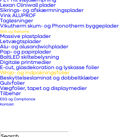
PET filt støjdæmpning
Lexan Cliniwall plader
alt fra bilindpakning og
Sikrings- og afskærmningsplader
Vink ALUPROF
interiørdesign til midlertidige
Tagløsninger
kampagner og specialopgaver.
Vikutherm skum- og Phonotherm byggeplader
Skilt og Reklame
Formålet er at tilbyde løsninger, der
Massive plastplader
Letvægtsplader
kombinerer æstetik, funktionalitet
Alu- og alusandwichplader
Pap- og papirplader
og praktisk anvendelighed i én
BaltLED skiltebelysning
samlet kategori.
Digitale printmedier
E-cut, glasdekoration og lyskasse folier
Wrap- og indpakningsfolier
Beskyttelseslaminat og dobbeltklæber
Gulvfolier
Vægfolier, tapet og displaymedier
Tilbehør
ESG og Compliance
Kontakt