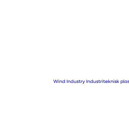
Hightech
Fræsning
Drejning
Automatisering
Kvalitet og
dokumentation
Profilering
Afgratning
Wind Industry
Industriteknisk pla
Gravering
Kit Supply
3D print
Substitution
Sprøjtestøbning
Vakuumformning
Rotationsstøbning