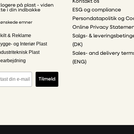
Kontakt os
klogere på plast - viden
ESG og compliance
kte i din indbakke
Persondatapolitik og Co
 ønskede emner
Online Privacy Stateme
kilt & Reklame
Salgs- & leveringsbeting
ygge- og Interiør Plast
(DK)
ndustriteknisk Plast
Sales- and delivery term
earbejdning
(ENG)
iladresse
Tilmeld