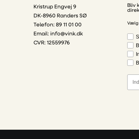
Bliv 
Kristrup Engvej 9
dire
DK-8960 Randers SØ
Vælg
Telefon: 89 11 01 00
Email:
info@vink.dk
S
CVR: 12559976
B
I
B
E-ma