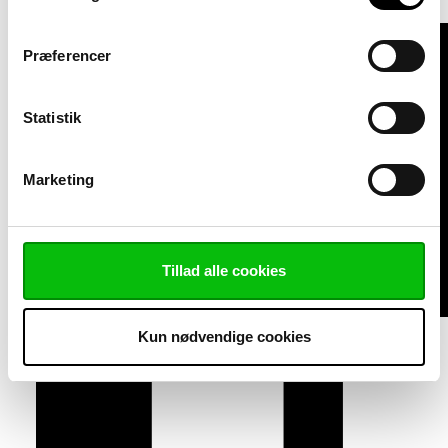
datablad
+45 20 80 88 44
jov@vink.dk
PDF
Brandcertificat
PDF
Foreskrift
Præferencer
Statistik
Marketing
Tillad alle cookies
Kun nødvendige cookies