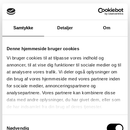
Samtykke
Detaljer
Om
Denne hjemmeside bruger cookies
Downloads
Vi bruger cookies til at tilpasse vores indhold og
annoncer, til at vise dig funktioner til sociale medier og til
PDF
EPD
at analysere vores trafik. Vi deler også oplysninger om
PDF
Brochure
din brug af vores hjemmeside med vores partnere inden
Kerrock
PDF
Facade
for sociale medier, annonceringspartnere og
installationsguide
analysepartnere. Vores partnere kan kombinere disse
PDF
Bearbejdning
PDF
Kolpa Hotels
data med andre oplysninger, du har givet dem, eller som
PDF
Teknisk datablad
de har indsamlet fra din brug af deres tjenester.
PDF
Care and
Johnny Vestergaard
maintenance
PDF
Rengøring og
Samtykkevalg
vedligeholdelse
Salgskonsulent, Interiør
Nødvendig
PDF
Kerrock lim