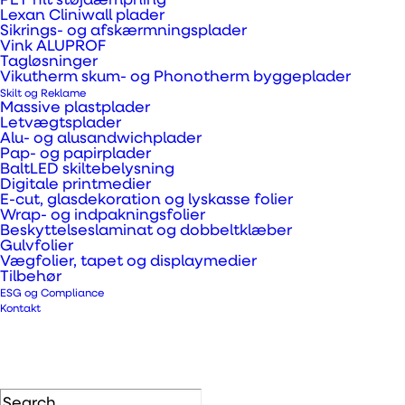
PET filt støjdæmpning
certificeringen i orden!
Lexan Cliniwall plader
Sikrings- og afskærmningsplader
Vink ALUPROF
Tagløsninger
Vikutherm skum- og Phonotherm byggeplader
Kerrock® solid surface plader formbare og nemme at
Skilt og Reklame
tilpasse med almindeligt værktøj. De er blevet
Massive plastplader
Letvægtsplader
anvendt i forbindelse med svanemærkede byggerier,
Alu- og alusandwichplader
Pap- og papirplader
da de også er særdeles miljøvenlige, da rester kan
BaltLED skiltebelysning
genbruges. Producenten af Kerrock® har etableret
Digitale printmedier
E-cut, glasdekoration og lyskasse folier
og anvender et kvalitets- og miljøledelsessystem
Wrap- og indpakningsfolier
Beskyttelseslaminat og dobbeltklæber
som er certificeret iht. ISO 9001:2008 samt ISO
Gulvfolier
Vægfolier, tapet og displaymedier
14001:2004.
Tilbehør
ESG og Compliance
De optager ikke fugt og kræver ingen
Kontakt
efterbehandling andet end almindelig rengøring. Det
gør dem til en levedygtig løsning med en god
økonomi end andre facamaterialer.