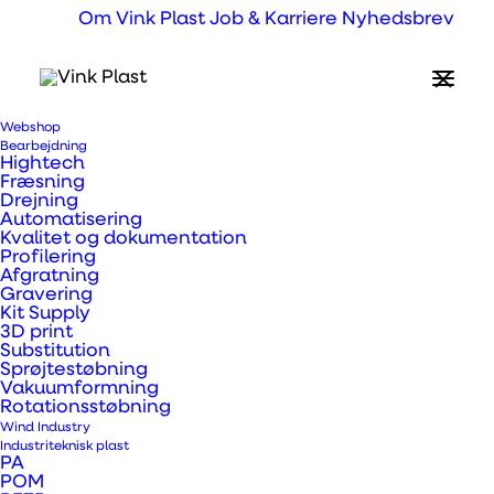
Om Vink Plast
Job & Karriere
Nyhedsbrev
Webshop
Bearbejdning
Hightech
Fræsning
Drejning
Automatisering
Kvalitet og dokumentation
Profilering
Afgratning
Gravering
Kit Supply
3D print
Substitution
Sprøjtestøbning
Vakuumformning
Rotationsstøbning
Wind Industry
Kerrock® solid
Industriteknisk plast
PA
POM