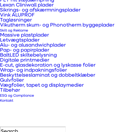
PET filt støjdæmpning
Lexan Cliniwall plader
Sikrings- og afskærmningsplader
Vink ALUPROF
Advantages:
Tagløsninger
Vikutherm skum- og Phonotherm byggeplader
Avoid expensive moulding tools
Skilt og Reklame
Massive plastplader
Easy to make adjustments
Letvægtsplader
Alu- og alusandwichplader
Great for low volumes of units
Pap- og papirplader
BaltLED skiltebelysning
Digitale printmedier
E-cut, glasdekoration og lyskasse folier
Wrap- og indpakningsfolier
Disadvantages:
Beskyttelseslaminat og dobbeltklæber
Gulvfolier
Vægfolier, tapet og displaymedier
Less cost-effective at higher volumes
Tilbehør
Requires material choice to be available as
ESG og Compliance
Kontakt
semi-finished product