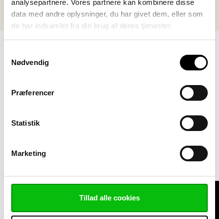
analysepartnere. Vores partnere kan kombinere disse
data med andre oplysninger, du har givet dem, eller som
de har indsamlet fra din brug af deres tjenester.
Samtykkevalg
Nødvendig
Simon Finnemann Jensen
Præferencer
Business Development Manager
+45 20 80 88 07
sfj@vink.dk
Statistik
Morten Brøndum
Marketing
Sales Manager Solutions / Wind
+45 20 80 88 59
mob@vink.dk
Tillad alle cookies