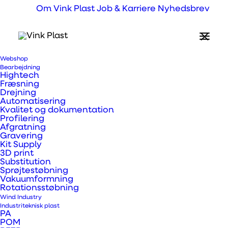
Om Vink Plast
Job & Karriere
Nyhedsbrev
Webshop
Bearbejdning
Hightech
Fræsning
Drejning
Automatisering
Kvalitet og dokumentation
Profilering
Afgratning
Gravering
Kit Supply
3D print
Substitution
Sprøjtestøbning
Vakuumformning
Rotationsstøbning
Wind Industry
Industriteknisk plast
PA
POM