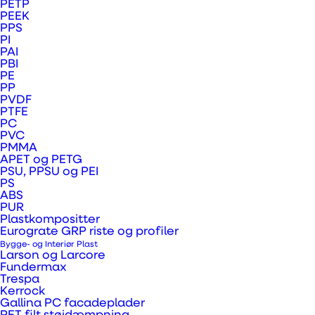
PETP
PEEK
PPS
PI
PAI
PBI
PE
PP
PVDF
PTFE
PC
PVC
PMMA
APET og PETG
PSU, PPSU og PEI
PS
ABS
PUR
Plastkompositter
Eurograte GRP riste og profiler
Bygge- og Interiør Plast
Larson og Larcore
Fundermax
Trespa
Kerrock
Gallina PC facadeplader