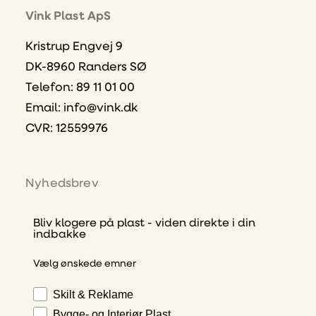
Vink Plast ApS
Kristrup Engvej 9
DK-8960 Randers SØ
Telefon: 89 11 01 00
Email:
info@vink.dk
CVR: 12559976
Nyhedsbrev
Bliv klogere på plast - viden direkte i din
indbakke
Vælg ønskede emner
Skilt & Reklame
Bygge- og Interiør Plast