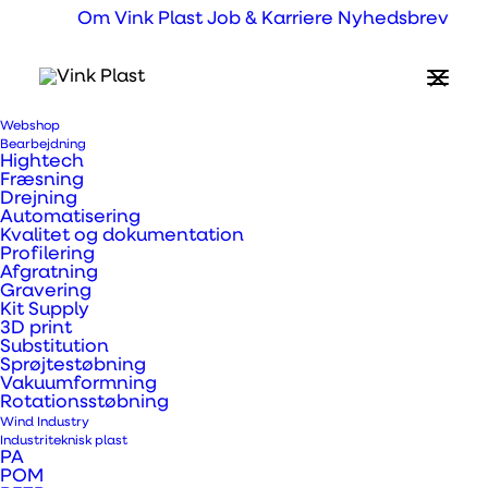
Om Vink Plast
Job & Karriere
Nyhedsbrev
Webshop
Bearbejdning
Hightech
Fræsning
Perspex PMMA
Drejning
Automatisering
Kvalitet og dokumentation
Profilering
Afgratning
Gravering
Kit Supply
3D print
Substitution
Sprøjtestøbning
Vakuumformning
Rotationsstøbning
Wind Industry
Industriteknisk plast
PA
POM