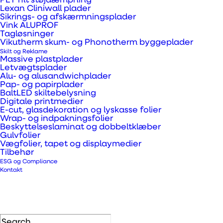
PET filt støjdæmpning
Perspex® Naturals er inspireret af
Lexan Cliniwall plader
Sikrings- og afskærmningsplader
den unik smukke natur som findes
Vink ALUPROF
Tagløsninger
på jorden. Den kombinerer tidløs
Vikutherm skum- og Phonotherm byggeplader
skønhed med den solide kvalitet og
Skilt og Reklame
Massive plastplader
styrke med finder i akryl. Naturals
Letvægtsplader
Alu- og alusandwichplader
åbner op for talrige smukke
Pap- og papirplader
løsninger og findes i flere
BaltLED skiltebelysning
Digitale printmedier
farveblandinger som efterligner
E-cut, glasdekoration og lyskasse folier
Wrap- og indpakningsfolier
natursten, sand, marmor og træ. Det
Beskyttelseslaminat og dobbeltklæber
er mat på begge sider og fortrinlig til
Gulvfolier
Vægfolier, tapet og displaymedier
at absorbere ly, hvilket giver det et
Tilbehør
ESG og Compliance
roligt og virkelighedstro look.
Kontakt
by Daniel Pedersen