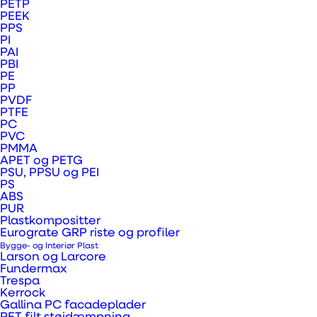
PETP
PEEK
PPS
PI
PAI
PBI
PE
PP
PVDF
PTFE
PC
PVC
PMMA
APET og PETG
PSU, PPSU og PEI
PS
ABS
PUR
Plastkompositter
Eurograte GRP riste og profiler
Bygge- og Interiør Plast
Larson og Larcore
Fundermax
Hvad er Perspex®
Trespa
Naturals?
Kerrock
Gallina PC facadeplader