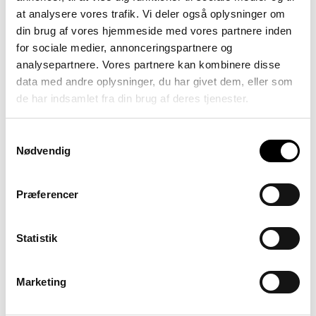
at analysere vores trafik. Vi deler også oplysninger om
®
Perspex
Frost akryl har 2 flotte
din brug af vores hjemmeside med vores partnere inden
for sociale medier, annonceringspartnere og
matte overflader som giver en
analysepartnere. Vores partnere kan kombinere disse
effekt der minder om det man ser
data med andre oplysninger, du har givet dem, eller som
®
ved sandblæsning af glas. Perspex
de har indsamlet fra din brug af deres tjenester.
Frost findes i flere varianter fra
nærmest klar med et matteret look,
Samtykkevalg
Nødvendig
til flere flotte pastel farver og
endelig varme dybe base farver.
Præferencer
by Daniel Pedersen
Statistik
Marketing