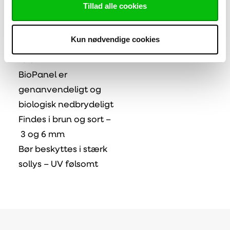
sammenlignelige med
Tillad alle cookies
ABS
BioPanel har en
Kun nødvendige cookies
holdbarhed på mindst
10 år
BioPanel er
genanvendeligt og
biologisk nedbrydeligt
Findes i brun og sort –
3 og 6 mm
Bør beskyttes i stærk
sollys – UV følsomt