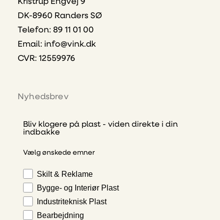
Kristrup Engvej 9
DK-8960 Randers SØ
Telefon: 89 11 01 00
Email:
info@vink.dk
CVR: 12559976
Nyhedsbrev
Bliv klogere på plast - viden direkte i din
indbakke
Vælg ønskede emner
Skilt & Reklame
Bygge- og Interiør Plast
Industriteknisk Plast
Bearbejdning