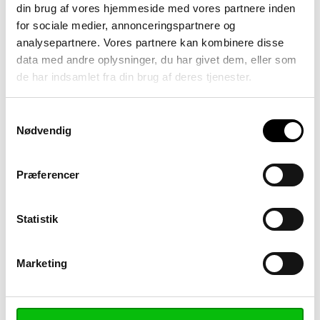
din brug af vores hjemmeside med vores partnere inden
for sociale medier, annonceringspartnere og
Består udelukkende af
analysepartnere. Vores partnere kan kombinere disse
fornyelige
data med andre oplysninger, du har givet dem, eller som
plantebaserede
de har indsamlet fra din brug af deres tjenester.
råmaterialer
BioPanel udleder op til
Samtykkevalg
Nødvendig
99 % mindre CO2 end
alternativer
Præferencer
Komposterbar i
henhold til EN 13432
standarden
Statistik
Beskyttes af
en miljøbevidst PVC-
Marketing
fri folie ved levering.
Mekanisk styrke