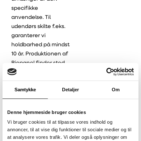
specifikke
anvendelse. Til
udendørs skilte f.eks.
garanterer vi
holdbarhed på mindst
10 år. Produktionen af
Biopanel finder sted
ved lavere
temperaturer end
Samtykke
Detaljer
Om
andre HPL typer,
hvilket også bruger
mindre energi.
Denne hjemmeside bruger cookies
Vi bruger cookies til at tilpasse vores indhold og
Særligt om
annoncer, til at vise dig funktioner til sociale medier og til
Biopanel:
at analysere vores trafik. Vi deler også oplysninger om