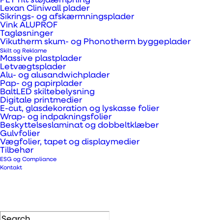
PET filt støjdæmpning
Lexan Cliniwall plader
biologisk nedbrydeligt
Sikrings- og afskærmningsplader
Vink ALUPROF
plastplademateriale
Tagløsninger
velegnet til mange
Vikutherm skum- og Phonotherm byggeplader
Skilt og Reklame
forskellige
Massive plastplader
Letvægtsplader
anvendelser. BioPanel
Alu- og alusandwichplader
består af 100%
Pap- og papirplader
BaltLED skiltebelysning
biobaserede
Digitale printmedier
E-cut, glasdekoration og lyskasse folier
materialer med
Wrap- og indpakningsfolier
Beskyttelseslaminat og dobbeltklæber
industrihamp og en
Gulvfolier
termoplastisk
Vægfolier, tapet og displaymedier
Tilbehør
mælkesyrebiopolymer
ESG og Compliance
(PLA) som
Kontakt
komponenter.
Produktionen af
BioPanel resulterer i