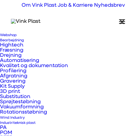
Om Vink Plast
Job & Karriere
Nyhedsbrev
Webshop
Hvad er BioPanel?
Bearbejdning
Hightech
Fræsning
Drejning
Biopanel biokomposit plader
Automatisering
Kvalitet og dokumentation
Profilering
Fuldt ud genanvendelige biokomposit plader
Afgratning
Gravering
opbygget af hamp fibre og PLA
Kit Supply
(PolyLaticAcid eller Polymælkesyre). Som
3D print
Substitution
resultat er pladerne circulære (cradle-to-
Sprøjtestøbning
Vakuumformning
cradle), da de er biologisk nedbrydelige. Det
Rotationsstøbning
giver et minimalt CO2 aftryk sammenlignet
Wind Industry
Industriteknisk plast
med tilsvarende materialer. Pladerne er
PA
POM
oprindeligt designet til at fungere som et