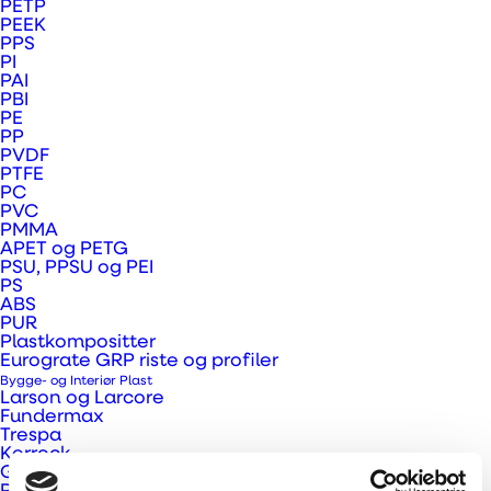
PETP
PEEK
Materialeegenskaber:
PPS
PI
Nem bearbejdning
PAI
PBI
Fremragende slidstyrke
PE
Lav friktionskoefficient
PP
PVDF
Høje PV-værdier (tryk/hastighed)
PTFE
PC
Høj mekanisk dæmpningskapacitet
PVC
PMMA
Ikke egnet til hjul/tandhjul med høje
APET og PETG
punktbelastninger. Brug PA6 eller PA66 MoS₂
PSU, PPSU og PEI
PS
istedet
ABS
PUR
Farve: Grøn
Plastkompositter
Eurograte GRP riste og profiler
Bygge- og Interiør Plast
Larson og Larcore
Fundermax
Trespa
Kerrock
Gallina PC facadeplader