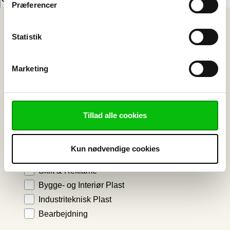
Præferencer
DK-8960 Randers SØ
Telefon: 89 11 01 00
Email:
info@vink.dk
Statistik
CVR: 12559976
Marketing
Nyhedsbrev
Tillad alle cookies
Bliv klogere på plast - viden direkte i din
indbakke
Kun nødvendige cookies
Vælg ønskede emner
Skilt & Reklame
Bygge- og Interiør Plast
Industriteknisk Plast
Bearbejdning