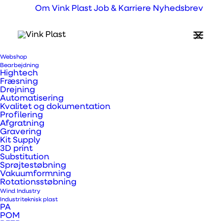
Om Vink Plast
Job & Karriere
Nyhedsbrev
Webshop
Hvad er Ertalon® PA6
Bearbejdning
Hightech
LFX?
Fræsning
Drejning
Automatisering
Kvalitet og dokumentation
Profilering
PA6 LFX er et nylonmateriale med indstøbt
Afgratning
smøremiddel, specielt formuleret til
Gravering
Kit Supply
applikationer med høje belastninger,
3D print
Substitution
usmurte- og langsomt bevægelige dele.
Sprøjtestøbning
Materialet udmærker sig ved høj mekanisk
Vakuumformning
Rotationsstøbning
styrke, stivhed, hårdhed og sejhed samt
Wind Industry
Industriteknisk plast
gode glideegenskaber med fremragende
PA
POM
elektrisk isolering.