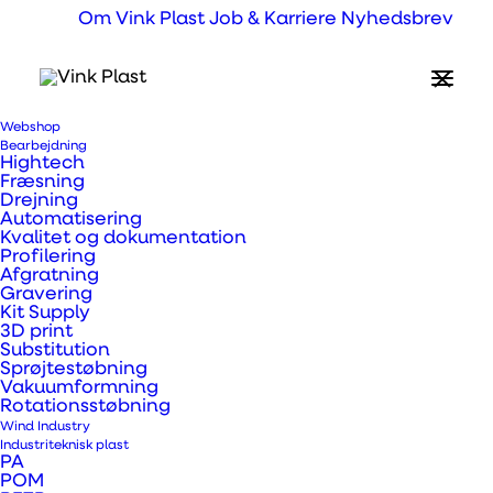
Om Vink Plast
Job & Karriere
Nyhedsbrev
Webshop
Hvad er Ertalyte™
Bearbejdning
Hightech
Sterra™ PETP?
Fræsning
Drejning
Automatisering
Kvalitet og dokumentation
Profilering
Regenereret polyethylen terepthalat
Afgratning
polyester. En uforstærket, semikrystallinsk
Gravering
Kit Supply
PETP som er fremstillet af regenereret
3D print
Substitution
råvaremateriale.
Sprøjtestøbning
Vakuumformning
Rotationsstøbning
Egenskaber:
Wind Industry
Industriteknisk plast
Glimrende slidstyrke
PA
POM
Resistens overfor moderate syreopløsninger