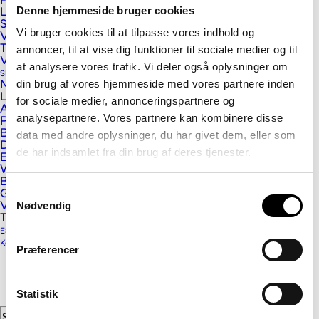
PET filt støjdæmpning
Denne hjemmeside bruger cookies
Lexan Cliniwall plader
Sikrings- og afskærmningsplader
Vi bruger cookies til at tilpasse vores indhold og
Vink ALUPROF
Tagløsninger
annoncer, til at vise dig funktioner til sociale medier og til
Vikutherm skum- og Phonotherm byggeplader
at analysere vores trafik. Vi deler også oplysninger om
Skilt og Reklame
din brug af vores hjemmeside med vores partnere inden
Massive plastplader
Letvægtsplader
for sociale medier, annonceringspartnere og
Alu- og alusandwichplader
analysepartnere. Vores partnere kan kombinere disse
Pap- og papirplader
Vink Plast ApS
BaltLED skiltebelysning
data med andre oplysninger, du har givet dem, eller som
Digitale printmedier
de har indsamlet fra din brug af deres tjenester.
Kristrup Engvej 9
E-cut, glasdekoration og lyskasse folier
Wrap- og indpakningsfolier
DK-8960 Randers SØ
Beskyttelseslaminat og dobbeltklæber
Samtykkevalg
Gulvfolier
Telefon: 89 11 01 00
Nødvendig
Vægfolier, tapet og displaymedier
Email:
info@vink.dk
Tilbehør
ESG og Compliance
CVR: 12559976
Kontakt
Præferencer
Nyhedsbrev
Statistik