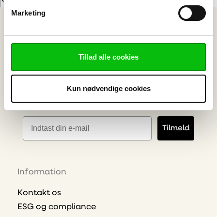
Bliv klogere på plast - viden direkte i din
Marketing
indbakke
Vælg ønskede emner
Tillad alle cookies
Skilt & Reklame
Bygge- og Interiør Plast
Industriteknisk Plast
Kun nødvendige cookies
Bearbejdning
E-mailadresse
Tilmeld
Information
Kontakt os
ESG og compliance