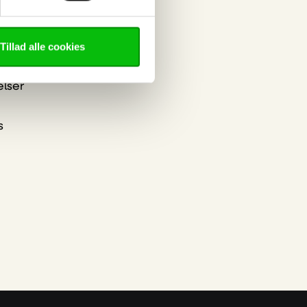
Tillad alle cookies
okies
nt
elser
s