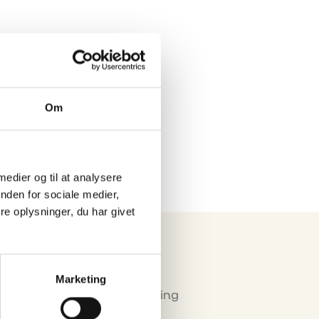
Eurograte GRP
riste og
profiler
Om
 medier og til at analysere
nden for sociale medier,
e oplysninger, du har givet
Marketing
Miljø & Certificering