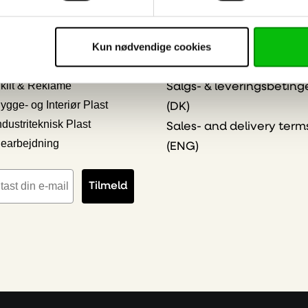
Kontakt os
klogere på plast - viden
ESG og compliance
kte i din indbakke
Kun nødvendige cookies
Persondatapolitik og Co
 ønskede emner
Online Privacy Stateme
kilt & Reklame
Salgs- & leveringsbeting
ygge- og Interiør Plast
(DK)
ndustriteknisk Plast
Sales- and delivery term
earbejdning
(ENG)
iladresse
Tilmeld