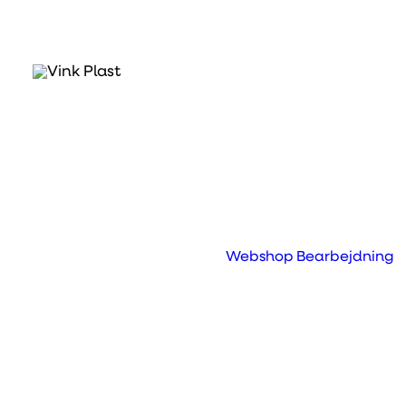
Hvad er Green Cast
Dette er akryl serien man vælger, hvis m
som har en markant lavere vægt. Den find
holdbart præcis ligesom alle andre akryl t
er baseret på 100% genanvendt material
Webshop
Bearbejdning
ny.