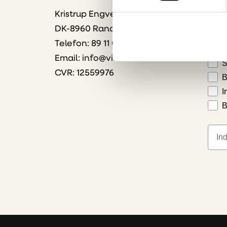
Bliv 
Kristrup Engvej 9
dire
DK-8960 Randers SØ
Vælg
Telefon: 89 11 01 00
Email:
info@vink.dk
S
CVR: 12559976
B
I
B
E-ma