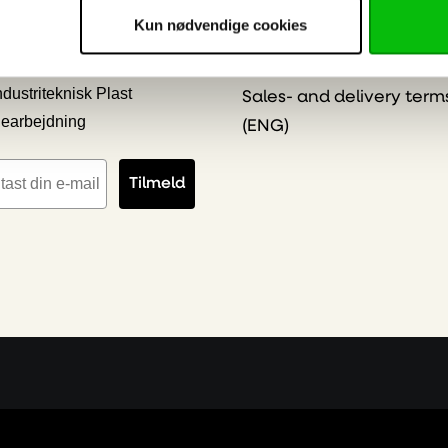
Online Privacy Stateme
Kun nødvendige cookies
kilt & Reklame
Salgs- & leveringsbeting
ygge- og Interiør Plast
(DK)
ndustriteknisk Plast
Sales- and delivery term
earbejdning
(ENG)
iladresse
Tilmeld