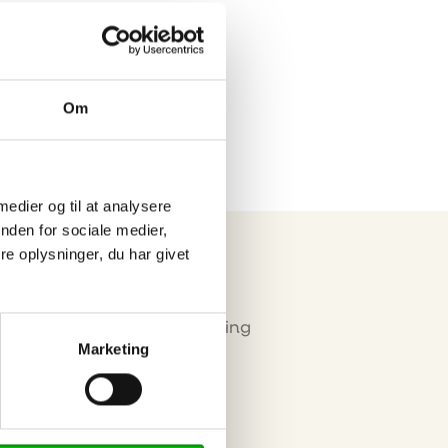
Eurograte GRP
riste og
profiler
Om
 medier og til at analysere
nden for sociale medier,
e oplysninger, du har givet
Miljø & Certificering
Marketing
okies