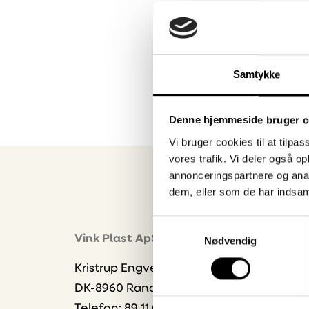
Samtykke
Denne hjemmeside bruger c
Vi bruger cookies til at tilpas
vores trafik. Vi deler også 
annonceringspartnere og anal
dem, eller som de har indsaml
Samtykkevalg
Nyhe
Vink Plast ApS
Nødvendig
Bliv 
Kristrup Engvej 9
dire
DK-8960 Randers SØ
Vælg
Telefon: 89 11 01 00