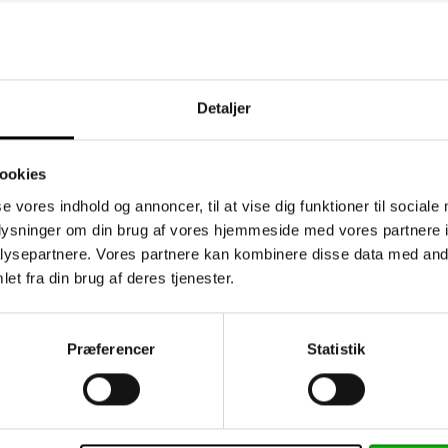
Detaljer
ookies
se vores indhold og annoncer, til at vise dig funktioner til sociale
oplysninger om din brug af vores hjemmeside med vores partnere i
ysepartnere. Vores partnere kan kombinere disse data med andr
et fra din brug af deres tjenester.
dsbrev
Information
Præferencer
Statistik
Kontakt os
klogere på plast - viden
ESG og compliance
kte i din indbakke
Persondatapolitik og Co
 ønskede emner