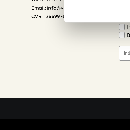
Email:
info@vink.dk
S
CVR: 12559976
B
I
B
E-ma