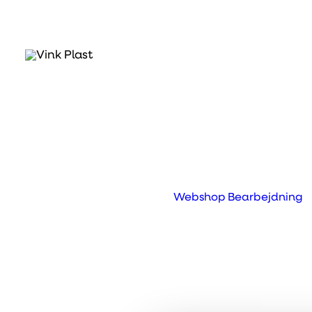
Hvad er Green Cast®
Green Cast® Polarlite
er navnet for vore
Satinglas skjuler den matte side bedre fi
Webshop
Bearbejdning
Prev
Next