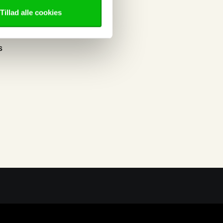
nt
Tillad alle cookies
elser
s