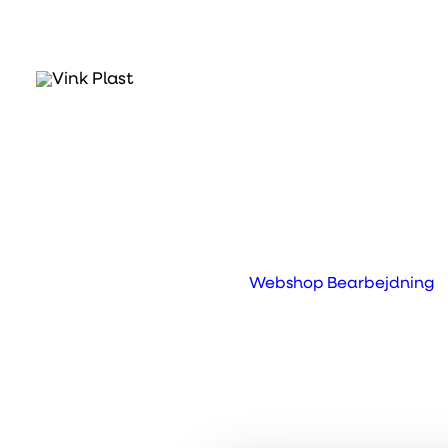
Hvad er PPs?
En brandhæmmende og syndiotaktisk PP,
er ataktiske.
Webshop
Bearbejdning
Prev
Next