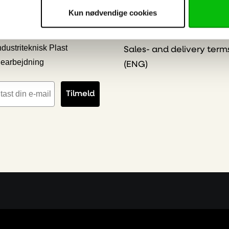
Online Privacy Stateme
Kun nødvendige cookies
kilt & Reklame
Salgs- & leveringsbeting
ygge- og Interiør Plast
(DK)
ndustriteknisk Plast
Sales- and delivery term
earbejdning
(ENG)
iladresse
Tilmeld