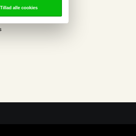
nt
Tillad alle cookies
elser
s