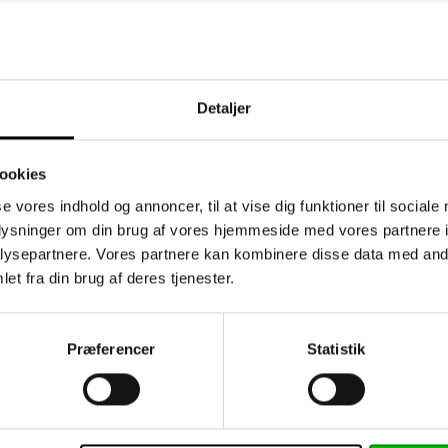
Detaljer
ookies
se vores indhold og annoncer, til at vise dig funktioner til sociale
oplysninger om din brug af vores hjemmeside med vores partnere i
ysepartnere. Vores partnere kan kombinere disse data med andr
et fra din brug af deres tjenester.
dsbrev
Information
Præferencer
Statistik
Kontakt os
klogere på plast - viden
ESG og compliance
kte i din indbakke
Persondatapolitik og Co
 ønskede emner