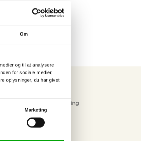
Eurograte GRP
riste og
profiler
Om
 medier og til at analysere
nden for sociale medier,
e oplysninger, du har givet
Miljø & Certificering
Marketing
okies