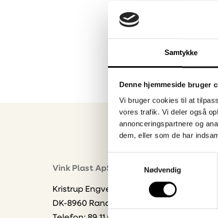
Samtykke
Denne hjemmeside bruger c
Vi bruger cookies til at tilpas
vores trafik. Vi deler også 
annonceringspartnere og anal
dem, eller som de har indsaml
Samtykkevalg
Nyhe
Vink Plast ApS
Nødvendig
Bliv 
Kristrup Engvej 9
dire
DK-8960 Randers SØ
Vælg
Telefon: 89 11 01 00