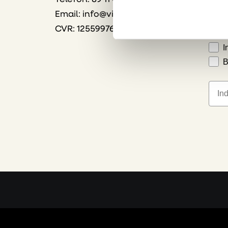
Email:
info@vink.dk
S
CVR: 12559976
B
I
B
E-ma