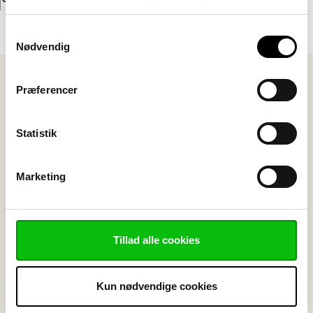
Samtykkevalg
Nødvendig
Præferencer
Vink Plast ApS
Statistik
Kristrup Engvej 9
DK-8960 Randers SØ
Marketing
Telefon: 89 11 01 00
Email:
info@vink.dk
CVR: 12559976
Tillad alle cookies
Kun nødvendige cookies
Nyhedsbrev