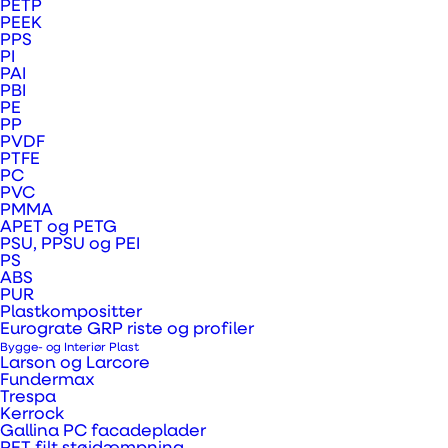
PETP
løsninger hvor nem håndtering, pris og
PEEK
PPS
frekvent udskiftning er nøgleordene. Katz
PI
PAI
Display Board er et FSC® certificeret
PBI
papirprodukt.
PE
PP
PVDF
Pladerne kan digital printes (1,2 mm også i
PTFE
PC
offset) på stort set alle typer printere.
PVC
PMMA
Pladerne er nemme at skære/plotte. Katz
APET og PETG
board er opbygget af en træfiber kerne med
PSU, PPSU og PEI
PS
halv-mat papirliner på begge sider som giver
ABS
PUR
fremragende farvegengivelse. Det er et
Plastkompositter
genbrugsmateriale, hvori der ikke er anvendt
Eurograte GRP riste og profiler
Bygge- og Interiør Plast
nogen giftstoffer.
Larson og Larcore
Fundermax
Trespa
Egenskaber:
Kerrock
Gallina PC facadeplader