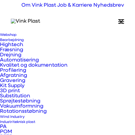
Om Vink Plast
Job & Karriere
Nyhedsbrev
Webshop
Hvad er KATZ Board
Bearbejdning
Hightech
letvægtsplader?
Fræsning
Drejning
Automatisering
Kvalitet og dokumentation
Profilering
Katz Display Board er det perfekte materiale
Afgratning
til skilteløsninger i top-kvalitet, hvor både
Gravering
Kit Supply
pris, nem anvendelse og en grøn profil
3D print
Substitution
hænger sammen. Begge sider af pladen er
Sprøjtestøbning
lamineret så den kan printes, hvilket betyder
Vakuumformning
Rotationsstøbning
at den er et godt (og grønt) alternativ til
Wind Industry
Industriteknisk plast
andre skilteplader. Den er stabil, hvilket gør
PA
POM
den perfekt til hængbare skilte eller andre