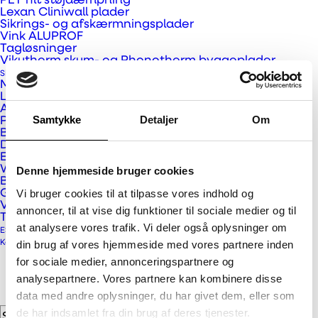
PET filt støjdæmpning
Printbare i flere overfladetyper
Lexan Cliniwall plader
Kan skæres / plottes
Sikrings- og afskærmningsplader
Vink ALUPROF
Økonomiske og fleksible
Tagløsninger
Vikutherm skum- og Phonotherm byggeplader
Gode til POP & POS løsninger
Skilt og Reklame
Massive plastplader
Letvægtsplader
Alu- og alusandwichplader
Samtykke
Detaljer
Om
Pap- og papirplader
BaltLED skiltebelysning
Digitale printmedier
E-cut, glasdekoration og lyskasse folier
Wrap- og indpakningsfolier
Denne hjemmeside bruger cookies
Prev
Beskyttelseslaminat og dobbeltklæber
Vi bruger cookies til at tilpasse vores indhold og
Gulvfolier
Next
Vægfolier, tapet og displaymedier
annoncer, til at vise dig funktioner til sociale medier og til
Tilbehør
at analysere vores trafik. Vi deler også oplysninger om
ESG og Compliance
din brug af vores hjemmeside med vores partnere inden
Kontakt
for sociale medier, annonceringspartnere og
analysepartnere. Vores partnere kan kombinere disse
data med andre oplysninger, du har givet dem, eller som
de har indsamlet fra din brug af deres tjenester.