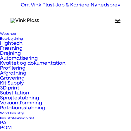
Om Vink Plast
Job & Karriere
Nyhedsbrev
Webshop
Hvad er Kerrock®
Bearbejdning
Hightech
Easy Shaping?
Fræsning
Drejning
Automatisering
Kvalitet og dokumentation
Profilering
Kerrock® med en modificeret komposition,
Afgratning
der muliggør termoforming af emner med
Gravering
Kit Supply
mindre radius..
3D print
Substitution
Sprøjtestøbning
Vakuumformning
Rotationsstøbning
Wind Industry
Industriteknisk plast
PA
POM
Prev