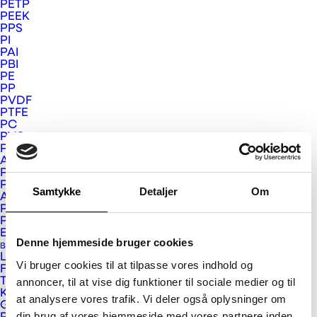
PETP
PEEK
Next
PPS
PI
PAI
PBI
PE
PP
PVDF
PTFE
PC
PVC
PMMA
APET og PETG
PSU, PPSU og PEI
PS
Samtykke
Detaljer
Om
ABS
PUR
Plastkompositter
Eurograte GRP riste og profiler
Denne hjemmeside bruger cookies
Bygge- og Interiør Plast
Larson og Larcore
Vi bruger cookies til at tilpasse vores indhold og
Fundermax
Vink Plast ApS
Trespa
annoncer, til at vise dig funktioner til sociale medier og til
Kerrock
at analysere vores trafik. Vi deler også oplysninger om
Kristrup Engvej 9
Gallina PC facadeplader
din brug af vores hjemmeside med vores partnere inden