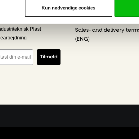
Online Privacy Stateme
Kun nødvendige cookies
kilt & Reklame
Salgs- & leveringsbeting
ygge- og Interiør Plast
(DK)
ndustriteknisk Plast
Sales- and delivery term
earbejdning
(ENG)
iladresse
Tilmeld