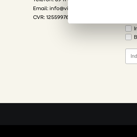
Email:
info@vink.dk
S
CVR: 12559976
B
I
B
E-ma