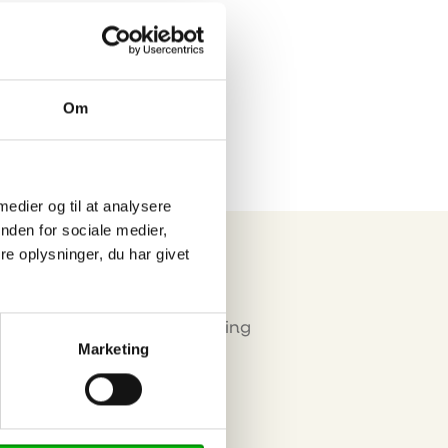
Eurograte GRP
riste og
profiler
Om
 medier og til at analysere
nden for sociale medier,
e oplysninger, du har givet
Miljø & Certificering
Marketing
okies