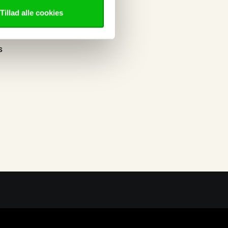
nt
Tillad alle cookies
elser
s