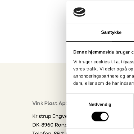
Samtykke
Denne hjemmeside bruger c
Vi bruger cookies til at tilpas
vores trafik. Vi deler også 
annonceringspartnere og anal
dem, eller som de har indsaml
Samtykkevalg
Nyhe
Vink Plast ApS
Nødvendig
Bliv 
Kristrup Engvej 9
dire
DK-8960 Randers SØ
Vælg
Telefon: 89 11 01 00