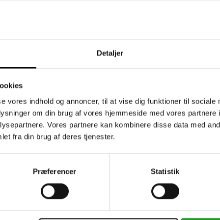
Detaljer
ookies
se vores indhold og annoncer, til at vise dig funktioner til sociale
oplysninger om din brug af vores hjemmeside med vores partnere i
ysepartnere. Vores partnere kan kombinere disse data med andr
et fra din brug af deres tjenester.
dsbrev
Information
Præferencer
Statistik
Kontakt os
klogere på plast - viden
ESG og compliance
kte i din indbakke
Persondatapolitik og Co
 ønskede emner