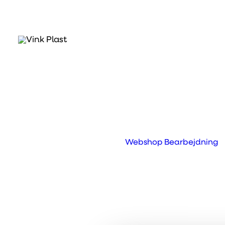
Hvad er Kerrock® N
Natur indeholder som navnet indikerer e
f.eks. sten eller træ.
Webshop
Bearbejdning
Prev
Next