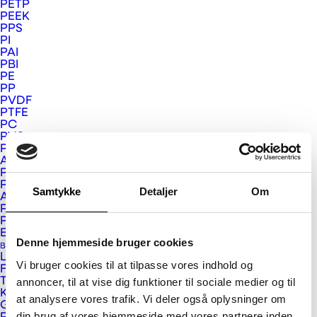
PETP
PEEK
Next
PPS
PI
PAI
PBI
PE
PP
PVDF
PTFE
PC
PVC
PMMA
APET og PETG
PSU, PPSU og PEI
PS
Samtykke
Detaljer
Om
ABS
PUR
Plastkompositter
Eurograte GRP riste og profiler
Denne hjemmeside bruger cookies
Bygge- og Interiør Plast
Larson og Larcore
Vi bruger cookies til at tilpasse vores indhold og
Fundermax
Vink Plast ApS
Trespa
annoncer, til at vise dig funktioner til sociale medier og til
Kerrock
at analysere vores trafik. Vi deler også oplysninger om
Kristrup Engvej 9
Gallina PC facadeplader
din brug af vores hjemmeside med vores partnere inden