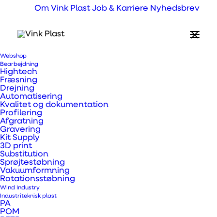
Om Vink Plast
Job & Karriere
Nyhedsbrev
Webshop
Hvad er LEXAN™
Bearbejdning
Hightech
F2000 plader?
Fræsning
Drejning
Automatisering
Kvalitet og dokumentation
Profilering
LEXAN™ F2000 brandhæmmende plader til
Afgratning
tekniske anvendelser som sætter store krav
Gravering
Kit Supply
til brandsikkerhed.
3D print
Substitution
Sprøjtestøbning
Vakuumformning
Rotationsstøbning
Wind Industry
Industriteknisk plast
PA
POM
Prev