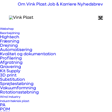
Om Vink Plast
Job & Karriere
Nyhedsbrev
Webshop
Hvad er
Bearbejdning
Hightech
Plakater/Posters?
Fræsning
Drejning
Automatisering
Kvalitet og dokumentation
Profilering
Medier til print af plakater og posters
Afgratning
herunder f.eks. Vikunyl og YUPO folier. Fælles
Gravering
Kit Supply
nævneren er den gode printkvalitet,
3D print
Substitution
holdbarhed og styrke ift. for eksempel papir
Sprøjtestøbning
eller pap.
Vakuumformning
Rotationsstøbning
Wind Industry
Industriteknisk plast
PA
POM