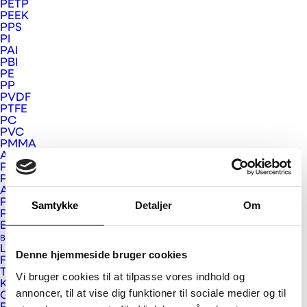
PETP
PEEK
PPS
Prev
PI
PAI
PBI
Next
PE
PP
PVDF
PTFE
PC
PVC
PMMA
APET og PETG
PSU, PPSU og PEI
PS
ABS
PUR
Samtykke
Detaljer
Om
Plastkompositter
Eurograte GRP riste og profiler
Bygge- og Interiør Plast
Larson og Larcore
Denne hjemmeside bruger cookies
Fundermax
Trespa
Vi bruger cookies til at tilpasse vores indhold og
Kerrock
annoncer, til at vise dig funktioner til sociale medier og til
Gallina PC facadeplader
Vink Plast ApS