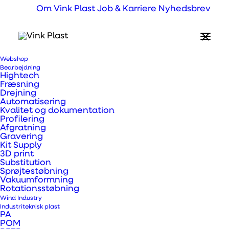
Om Vink Plast
Job & Karriere
Nyhedsbrev
Webshop
Hvad er PVC U
Bearbejdning
Hightech
(Kyrnit®)?
Fræsning
Drejning
Automatisering
Kvalitet og dokumentation
Profilering
Kyrnit® er en presset og høvlet PVC-U plade.
Afgratning
At den er presset, giver nogle
Gravering
Kit Supply
bearbejdningsmæssige fordele grundet
3D print
Substitution
mindre interne materiale spændinger.
Sprøjtestøbning
Kyrnit® er ligeledes vejrstabiliseret og har
Vakuumformning
Rotationsstøbning
meget gode elektriske- og kemiske
Wind Industry
Industriteknisk plast
egenskaber. Vi leverer programmet fra lager
PA
POM
i Tyskland, med en normal leveringstid på 1-2