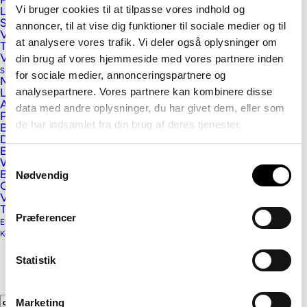
PET filt støjdæmpning
Vi bruger cookies til at tilpasse vores indhold og
Lexan Cliniwall plader
Sikrings- og afskærmningsplader
annoncer, til at vise dig funktioner til sociale medier og til
Vink ALUPROF
at analysere vores trafik. Vi deler også oplysninger om
Tagløsninger
din brug af vores hjemmeside med vores partnere inden
Vikutherm skum- og Phonotherm byggeplader
Skilt og Reklame
Vink Plast ApS
for sociale medier, annonceringspartnere og
Massive plastplader
analysepartnere. Vores partnere kan kombinere disse
Letvægtsplader
Kristrup Engvej 9
Alu- og alusandwichplader
data med andre oplysninger, du har givet dem, eller som
Pap- og papirplader
DK-8960 Randers SØ
de har indsamlet fra din brug af deres tjenester.
BaltLED skiltebelysning
Digitale printmedier
Telefon: 89 11 01 00
E-cut, glasdekoration og lyskasse folier
Samtykkevalg
Email:
info@vink.dk
Wrap- og indpakningsfolier
Beskyttelseslaminat og dobbeltklæber
Nødvendig
CVR: 12559976
Gulvfolier
Vægfolier, tapet og displaymedier
Tilbehør
Præferencer
ESG og Compliance
Kontakt
Nyhedsbrev
Statistik
Bliv klogere på plast - viden direkte i din
indbakke
Marketing