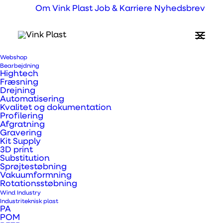
Om Vink Plast
Job & Karriere
Nyhedsbrev
Webshop
Hvad er Rengøring
Bearbejdning
Hightech
og lim?
Fræsning
Drejning
Automatisering
Kvalitet og dokumentation
Profilering
3M rengørings- og forberedelses midler til
Afgratning
wrap og printløsninger. Flere varianter alt
Gravering
Kit Supply
efter formålet du skal have løst.
3D print
Substitution
Sprøjtestøbning
Vakuumformning
Rotationsstøbning
Wind Industry
Industriteknisk plast
PA
POM
Prev