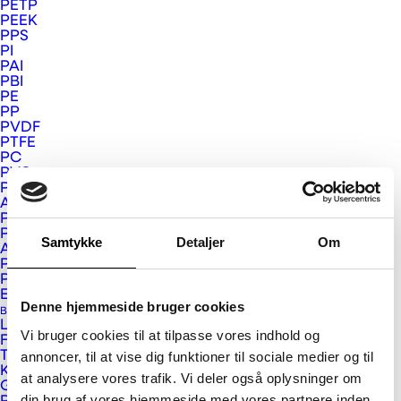
PETP
PEEK
Next
PPS
PI
PAI
PBI
PE
PP
PVDF
PTFE
PC
PVC
PMMA
APET og PETG
PSU, PPSU og PEI
PS
Samtykke
Detaljer
Om
ABS
PUR
Plastkompositter
Eurograte GRP riste og profiler
Denne hjemmeside bruger cookies
Bygge- og Interiør Plast
Larson og Larcore
Vi bruger cookies til at tilpasse vores indhold og
Fundermax
Vink Plast ApS
Trespa
annoncer, til at vise dig funktioner til sociale medier og til
Kerrock
at analysere vores trafik. Vi deler også oplysninger om
Kristrup Engvej 9
Gallina PC facadeplader
din brug af vores hjemmeside med vores partnere inden