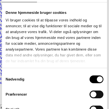
PET filt støjdæmpning
Lexan Cliniwall plader
Sikrings- og afskærmningsplader
Denne hjemmeside bruger cookies
Vink ALUPROF
Tagløsninger
Vi bruger cookies til at tilpasse vores indhold og
Vikutherm skum- og Phonotherm byggeplader
Skilt og Reklame
annoncer, til at vise dig funktioner til sociale medier og til
Massive plastplader
at analysere vores trafik. Vi deler også oplysninger om
Letvægtsplader
Alu- og alusandwichplader
din brug af vores hjemmeside med vores partnere inden
Pap- og papirplader
for sociale medier, annonceringspartnere og
BaltLED skiltebelysning
analysepartnere. Vores partnere kan kombinere disse
Digitale printmedier
E-cut, glasdekoration og lyskasse folier
data med andre oplysninger, du har givet dem, eller som
Wrap- og indpakningsfolier
Vink Plast ApS
de har indsamlet fra din brug af deres tjenester.
Beskyttelseslaminat og dobbeltklæber
Gulvfolier
Vægfolier, tapet og displaymedier
Kristrup Engvej 9
Samtykkevalg
Tilbehør
DK-8960 Randers SØ
Nødvendig
ESG og Compliance
Kontakt
Telefon: 89 11 01 00
Email:
info@vink.dk
Præferencer
CVR: 12559976