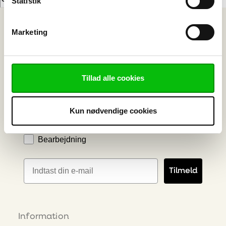
Statistik
Nyhedsbrev
Marketing
Bliv klogere på plast - viden direkte i din
indbakke
Vælg ønskede emner
Tillad alle cookies
Skilt & Reklame
Kun nødvendige cookies
Bygge- og Interiør Plast
Industriteknisk Plast
Bearbejdning
E-mailadresse
Tilmeld
Information