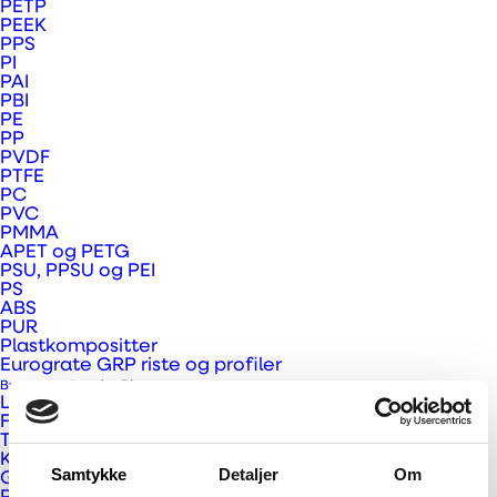
PETP
antistatisk type.
PEEK
PPS
Egenskaber
PI
PAI
PBI
Meget slid stræk materiale til prisen
PE
PP
Genanvendt materiale
PVDF
Fås antistatisk
PTFE
PC
PVC
PMMA
APET og PETG
PSU, PPSU og PEI
PS
ABS
PUR
Prev
Plastkompositter
Eurograte GRP riste og profiler
Next
Bygge- og Interiør Plast
Larson og Larcore
Fundermax
Trespa
Kerrock
Samtykke
Detaljer
Om
Gallina PC facadeplader