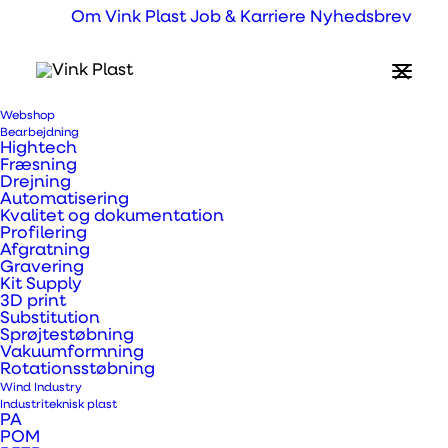
Om Vink Plast
Job & Karriere
Nyhedsbrev
Webshop
Hvad er Tivar™ ECO?
Bearbejdning
Hightech
Fræsning
Drejning
Tivar™ ECO er delvis produceret af
Automatisering
Kvalitet og dokumentation
regenereret PE 1000 materiale. Tivar™ ECO
Profilering
Afgratning
er et billigere materiale sammenlignet med
Gravering
ren PE 1000, men man skal dog holde sig for
Kit Supply
3D print
øje, at det har ikke den samme høje kvalitet.
Substitution
Sprøjtestøbning
I forhold til ren PE 500, har det derimod en
Vakuumformning
meget bedre slidstyrke. Tivar™ ECO kan
Rotationsstøbning
Wind Industry
anvendes til industriemner med lavere
Industriteknisk plast
PA
mekaniske krav. Kan også fås i en sort
POM