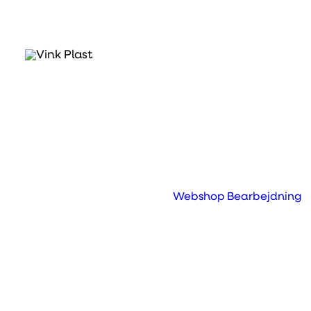
Hvad er Tivar™ H.O.T
Tivar™ H.O.T. er modificeret til at klare 
fødevarer.
Egenskaber
Webshop
Bearbejdning
Høj drift temperatur