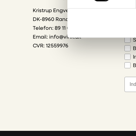
Bliv 
Kristrup Engvej 9
dire
DK-8960 Randers SØ
Vælg
Telefon: 89 11 01 00
Email:
info@vink.dk
S
CVR: 12559976
B
I
B
E-ma