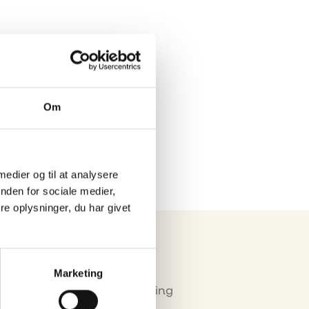
Eurograte GRP
riste og
profiler
Om
 medier og til at analysere
nden for sociale medier,
e oplysninger, du har givet
Marketing
Miljø & Certificering