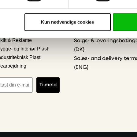
Kontakt os
klogere på plast - viden
ESG og compliance
kte i din indbakke
Kun nødvendige cookies
Persondatapolitik og Co
 ønskede emner
Online Privacy Stateme
kilt & Reklame
Salgs- & leveringsbeting
ygge- og Interiør Plast
(DK)
ndustriteknisk Plast
Sales- and delivery term
earbejdning
(ENG)
iladresse
Tilmeld