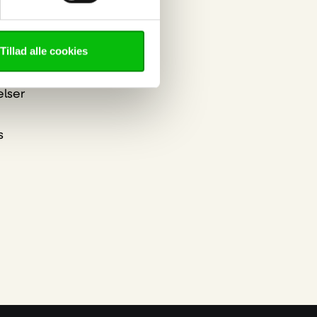
Tillad alle cookies
okies
nt
elser
s