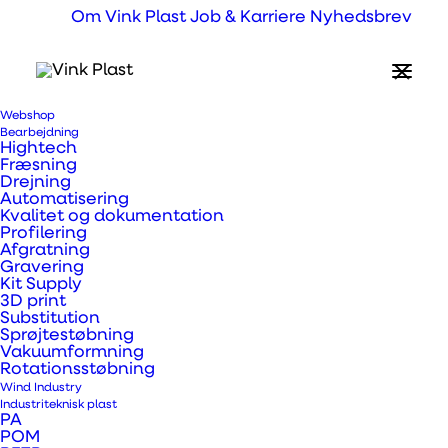
Om Vink Plast
Job & Karriere
Nyhedsbrev
Webshop
Hvad er Vikupor®
Bearbejdning
Hightech
opskummet PVC?
Fræsning
Drejning
Automatisering
Kvalitet og dokumentation
Opskummet PVC Vikupor®
Profilering
Afgratning
plader
Gravering
Kit Supply
3D print
Vink Plast fører et meget bredt sortiment af
Substitution
Sprøjtestøbning
PVC plader både som rene PVC plader, men
Vakuumformning
også i den opskummede variant (Vikupor)
Rotationsstøbning
Wind Industry
der findes i mange standarder. Vikupor
Industriteknisk plast
PA
kvaliteterne blev i 2017 opgraderet med en
POM