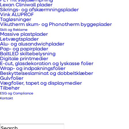
PET filt støjdæmpning
dermed et særdeles
Lexan Cliniwall plader
Sikrings- og afskærmningsplader
godt alternativ til
Vink ALUPROF
Tagløsninger
f.eks. massive PVC
Vikutherm skum- og Phonotherm byggeplader
plader.
Skilt og Reklame
Massive plastplader
Letvægtsplader
Opskummet PVC har
Alu- og alusandwichplader
Pap- og papirplader
altså alle
BaltLED skiltebelysning
PVC’ens fordele, men
Digitale printmedier
E-cut, glasdekoration og lyskasse folier
med en lavere vægt
Wrap- og indpakningsfolier
Beskyttelseslaminat og dobbeltklæber
og lang
Gulvfolier
Vægfolier, tapet og displaymedier
holdbarhed. Det kan
Tilbehør
med fordel anvendes
ESG og Compliance
Kontakt
til fræste skilte eller
bogstaver. Materialet
kan genanvendes
flere gange og der