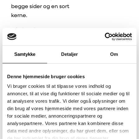
begge sider og en sort
kerne.
Hård opskummet
letvægts plastplade
Brilliant hvid
Samtykke
Detaljer
Om
overflade – fås også i
farver
Recycled/genanvendt
Denne hjemmeside bruger cookies
kvalitet; Vikupor
Vi bruger cookies til at tilpasse vores indhold og
Recycled med sort
annoncer, til at vise dig funktioner til sociale medier og til
at analysere vores trafik. Vi deler også oplysninger om
kerne
din brug af vores hjemmeside med vores partnere inden
Opak kvalitet fra 2
for sociale medier, annonceringspartnere og
mm tykkelse –
analysepartnere. Vores partnere kan kombinere disse
mulighed for
data med andre oplysninger, du har givet dem, eller som
de har indsamlet fra din brug af deres tjenester.
dobbeltsidet print