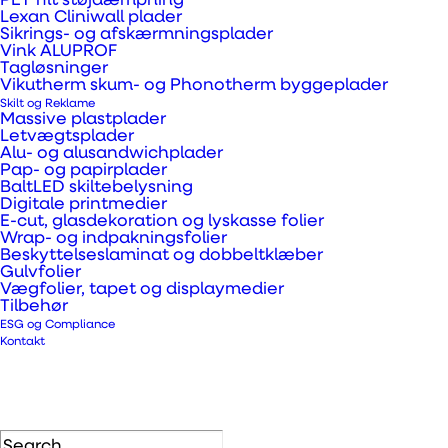
PET filt støjdæmpning
Lexan Cliniwall plader
opstart, der bruger
Sikrings- og afskærmningsplader
Vink ALUPROF
genanvendt akryl fra
Tagløsninger
Vikutherm skum- og Phonotherm byggeplader
Vink til deres drivhuse.
Skilt og Reklame
Massive plastplader
Letvægtsplader
Alu- og alusandwichplader
Green Cast 
Pap- og papirplader
produktside
BaltLED skiltebelysning
Digitale printmedier
E-cut, glasdekoration og lyskasse folier
Wrap- og indpakningsfolier
Beskyttelseslaminat og dobbeltklæber
Gulvfolier
Vægfolier, tapet og displaymedier
Tilbehør
GENBRUGT MATERIALE
ESG og Compliance
Kontakt
Green Cast® fra Vink Plast
I videst mulig udstrækning skal alle deres