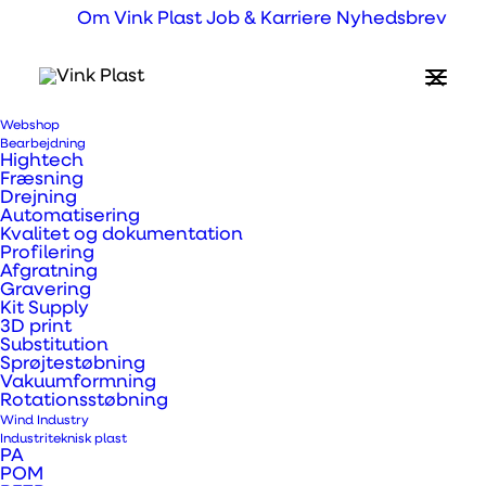
Om Vink Plast
Job & Karriere
Nyhedsbrev
Webshop
Bearbejdning
Hightech
Fræsning
Drejning
Automatisering
Kvalitet og dokumentation
Profilering
Afgratning
Gravering
Kit Supply
3D print
Substitution
Sprøjtestøbning
Vakuumformning
Rotationsstøbning
Wind Industry
Industriteknisk plast
PA
POM