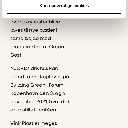
Kun nødvendige cookies
genanvendt som en del
af Vinks returordning,
hvor akrylrester bliver
lavet til nye plader i
samarbejde med
producenten af Green
Cast.
NJORDs drivhus kan
blandt andet opleves på
Building Green i Forum i
København den 3. og 4.
november 2021, hvor det
er opstillet i caféen.
Vink Plast er meget