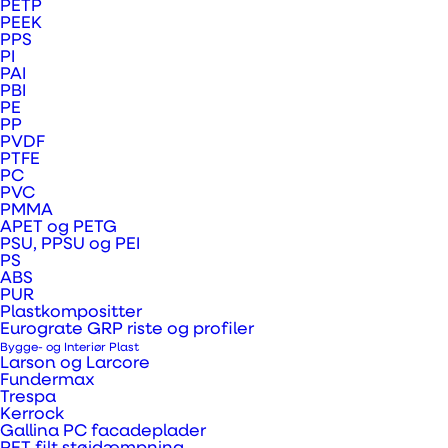
PETP
PEEK
Dansk opstart
PPS
PI
skaber
PAI
PBI
kuppeldrivhuse
PE
PP
PVDF
i genanvendt
PTFE
PC
akryl
PVC
PMMA
APET og PETG
PSU, PPSU og PEI
PS
NJORDs kuppeldrivhuse
ABS
PUR
skal skabe følelsen af at
Plastkompositter
Eurograte GRP riste og profiler
være udendørs…
Bygge- og Interiør Plast
indendørs.
Larson og Larcore
Fundermax
Grøn livsstil, dyrkning og
Trespa
Kerrock
nabofællesskab er
Gallina PC facadeplader
nøgleord for den danske