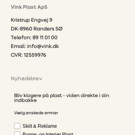
Vink Plast ApS
Kristrup Engvej 9
DK-8960 Randers SØ
Telefon: 89 11 01 00
Email:
info@vink.dk
CVR: 12559976
Nyhedsbrev
Bliv klogere på plast - viden direkte i din
indbakke
Vælg ønskede emner
Skilt & Reklame
Bygge- og Interiør Plast