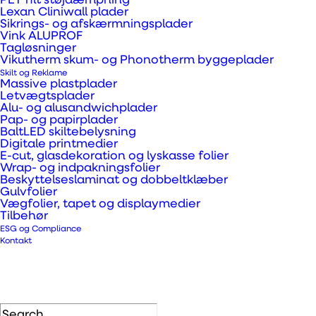
PET filt støjdæmpning
håndterer nu mere end
Lexan Cliniwall plader
Sikrings- og afskærmningsplader
18 tons plastrester om
Vink ALUPROF
Tagløsninger
året, som bliver
Vikutherm skum- og Phonotherm byggeplader
genanvendt til nye
Skilt og Reklame
Massive plastplader
plastplader. Vi har
Letvægtsplader
Alu- og alusandwichplader
samtidig et overblik over,
Pap- og papirplader
BaltLED skiltebelysning
hvad der sker med
Digitale printmedier
plastresterne og kan
E-cut, glasdekoration og lyskasse folier
Wrap- og indpakningsfolier
følge vores plast hele
Beskyttelseslaminat og dobbeltklæber
Gulvfolier
vejen fra afskær til
Vægfolier, tapet og displaymedier
Tilbehør
genanvendelse og til et
ESG og Compliance
nyt produkt er klar til at
Kontakt
komme ud og skabe
værdi i verden igen.
Vi forventer at få