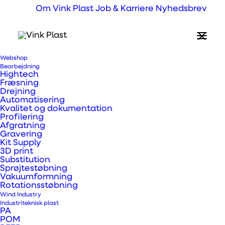
Om Vink Plast
Job & Karriere
Nyhedsbrev
Webshop
Bearbejdning
Hightech
Fræsning
Drejning
Automatisering
Kvalitet og dokumentation
Profilering
Afgratning
Gravering
Kit Supply
3D print
Substitution
Sprøjtestøbning
Vakuumformning
Rotationsstøbning
Wind Industry
Industriteknisk plast
PA
POM