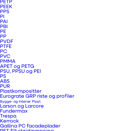
PETP
PEEK
PPS
PI
PAI
PBI
Affald
PE
PP
PVDF
bliver til nye
PTFE
PC
plastplader:
PVC
PMMA
APET og PETG
Sådan
PSU, PPSU og PEI
PS
fungerer
ABS
PUR
Plastkompositter
vores
Eurograte GRP riste og profiler
Bygge- og Interiør Plast
returloop
Larson og Larcore
Fundermax
Trespa
Kerrock
Gallina PC facadeplader
Vores retursystem