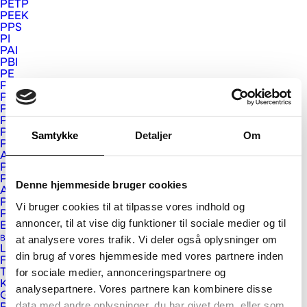
PETP
PEEK
PPS
PI
PAI
PBI
PE
PP
PVDF
PTFE
PC
PVC
Samtykke
Detaljer
Om
PMMA
APET og PETG
PSU, PPSU og PEI
PS
Denne hjemmeside bruger cookies
ABS
PUR
Vi bruger cookies til at tilpasse vores indhold og
Plastkompositter
annoncer, til at vise dig funktioner til sociale medier og til
Eurograte GRP riste og profiler
at analysere vores trafik. Vi deler også oplysninger om
Bygge- og Interiør Plast
Vink Plast ApS
Larson og Larcore
din brug af vores hjemmeside med vores partnere inden
Fundermax
for sociale medier, annonceringspartnere og
Trespa
Kristrup Engvej 9
Kerrock
analysepartnere. Vores partnere kan kombinere disse
Gallina PC facadeplader
DK-8960 Randers SØ
data med andre oplysninger, du har givet dem, eller som