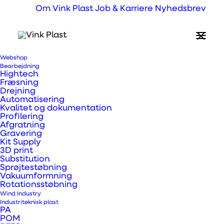
Om Vink Plast
Job & Karriere
Nyhedsbrev
Webshop
Jacob Busk Jensen
Bearbejdning
Hightech
Fræsning
Drejning
Sales Director Distribution
Automatisering
Kvalitet og dokumentation
Profilering
Afgratning
Gravering
Kit Supply
3D print
Substitution
Sprøjtestøbning
Prev
Vakuumformning
Rotationsstøbning
Next
Wind Industry
Industriteknisk plast
PA
POM