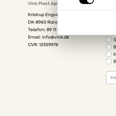
Vink Plast ApS
Bliv 
Kristrup Engvej 9
dire
DK-8960 Randers SØ
Vælg
Telefon: 89 11 01 00
Email:
info@vink.dk
S
CVR: 12559976
B
I
B
E-ma