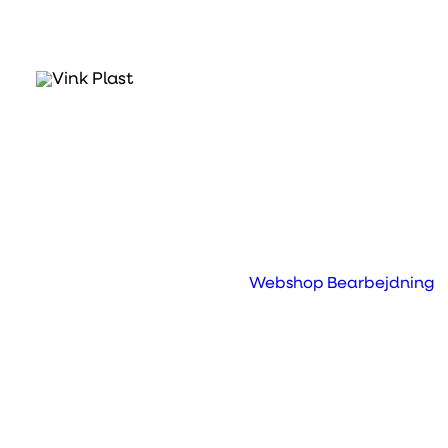
Crown Opto S0
BaltLED Crown Opto S0
er et kompakt og 
dybde. Modulet er særligt velegnet til 
bred lysvinkel på 160°, hvilket sikrer en
til gældende europæiske standarder, her
Webshop
Bearbejdning
udendørs brug, og den lange levetid på op
løsning til professionelle skilte- og interi