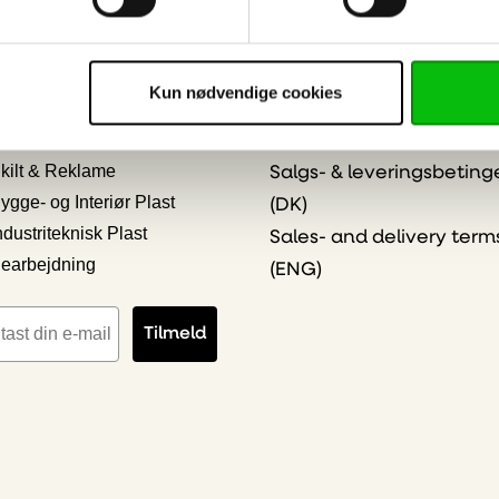
Kontakt os
klogere på plast - viden
ESG og compliance
kte i din indbakke
Kun nødvendige cookies
Persondatapolitik og Co
 ønskede emner
Online Privacy Stateme
kilt & Reklame
Salgs- & leveringsbeting
ygge- og Interiør Plast
(DK)
ndustriteknisk Plast
Sales- and delivery term
earbejdning
(ENG)
iladresse
Tilmeld