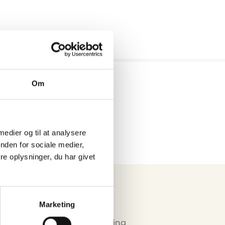
Eurograte GRP
riste og
profiler
Om
 medier og til at analysere
nden for sociale medier,
e oplysninger, du har givet
Marketing
Miljø & Certificering