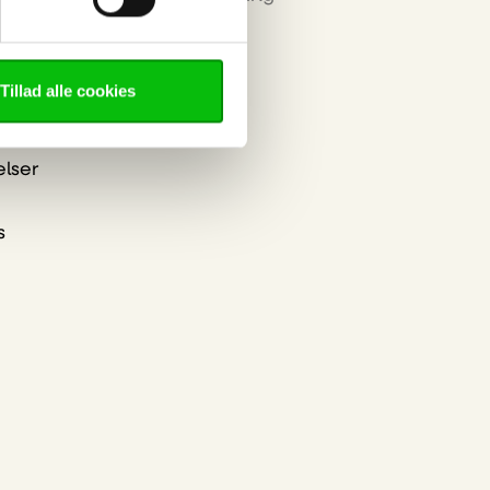
Tillad alle cookies
okies
nt
elser
s