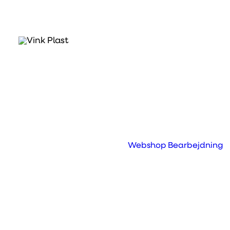
Hvad er VINK® 6 SA
VINK® 6 SA PA6 er et ekstruderet nylon u
mellem styrke, sejhed og slidstyrke og de
Materialeegenskaber:
Webshop
Bearbejdning
God kombination af styrke, sejhed og st
Modstandsdygtig over for krybning og sl
Fremragende elektrisk isolering
Fødevaregodkendt (EU og FDA)
Farver: Natur (hvid) og sort