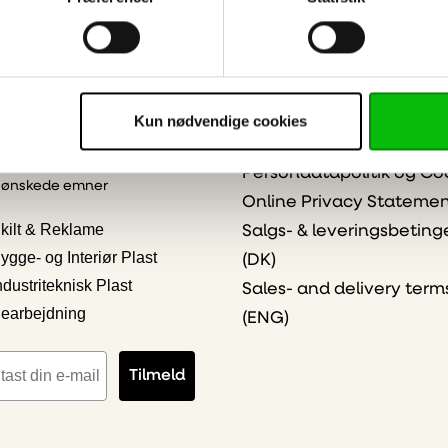
dsbrev
Information
Kontakt os
Kun nødvendige cookies
klogere på plast - viden
ESG og compliance
kte i din indbakke
Persondatapolitik og Co
 ønskede emner
Online Privacy Stateme
kilt & Reklame
Salgs- & leveringsbeting
ygge- og Interiør Plast
(DK)
ndustriteknisk Plast
Sales- and delivery term
earbejdning
(ENG)
iladresse
Tilmeld