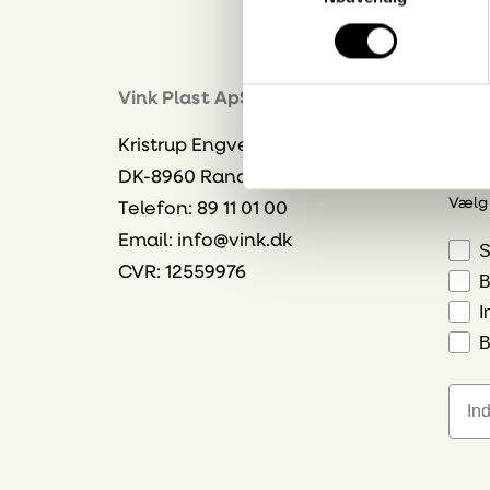
Nyhe
Vink Plast ApS
Bliv 
Kristrup Engvej 9
dire
DK-8960 Randers SØ
Vælg
Telefon: 89 11 01 00
Email:
info@vink.dk
S
CVR: 12559976
B
I
B
E-ma