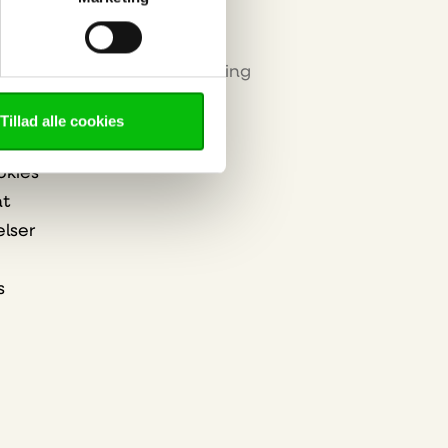
Miljø & Certificering
Tillad alle cookies
okies
nt
elser
s