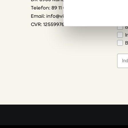
Vælg
Telefon: 89 11 01 00
Email:
info@vink.dk
S
CVR: 12559976
B
I
B
E-ma