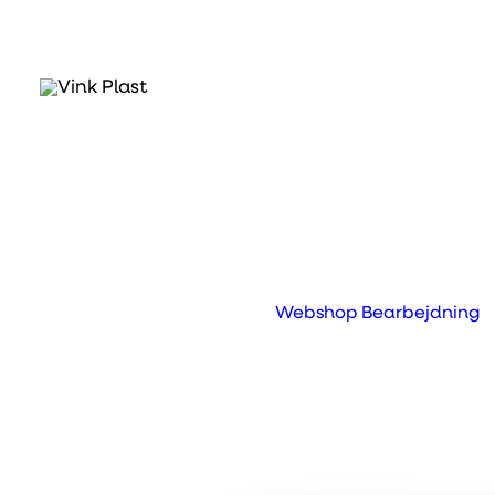
Hvad er Dual Lock?
3M Dual Lock er en sort koblingsløsning
klæbemiddel. Fem x større trækstyrke en
den oprindelige trækstyrke. SJ3550 har 
Webshop
Bearbejdning
Prev
Next