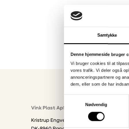
Samtykke
Denne hjemmeside bruger c
Vi bruger cookies til at tilpas
vores trafik. Vi deler også 
annonceringspartnere og anal
dem, eller som de har indsaml
Samtykkevalg
Nyhe
Nødvendig
Vink Plast ApS
Bliv 
Kristrup Engvej 9
dire
DK-8960 Randers SØ