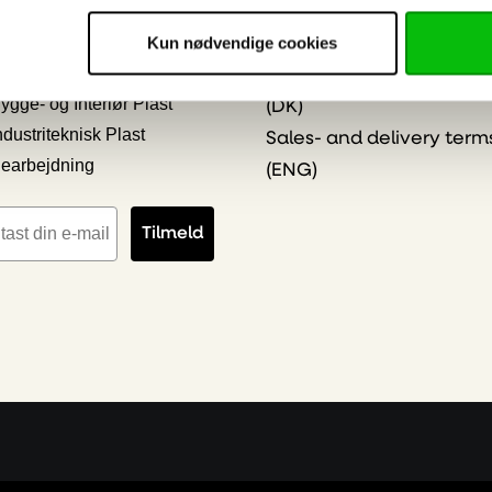
Persondatapolitik og Co
 ønskede emner
Kun nødvendige cookies
Online Privacy Stateme
kilt & Reklame
Salgs- & leveringsbeting
ygge- og Interiør Plast
(DK)
ndustriteknisk Plast
Sales- and delivery term
earbejdning
(ENG)
iladresse
Tilmeld