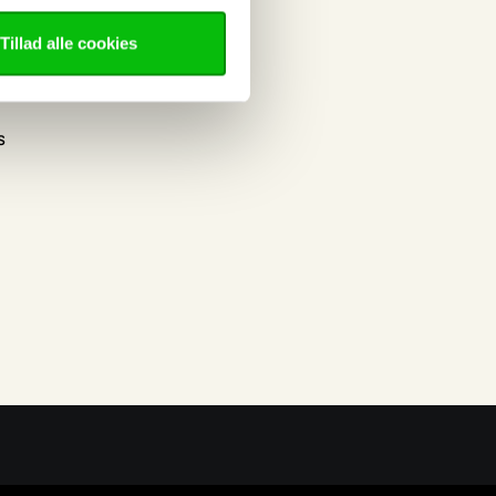
okies
Tillad alle cookies
nt
elser
s