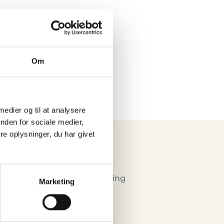
Eurograte GRP
riste og
profiler
Om
 medier og til at analysere
nden for sociale medier,
e oplysninger, du har givet
Miljø & Certificering
Marketing