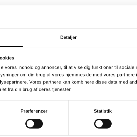
Detaljer
ookies
se vores indhold og annoncer, til at vise dig funktioner til sociale
oplysninger om din brug af vores hjemmeside med vores partnere i
ysepartnere. Vores partnere kan kombinere disse data med andr
et fra din brug af deres tjenester.
dsbrev
Information
Præferencer
Statistik
Kontakt os
klogere på plast - viden
ESG og compliance
kte i din indbakke