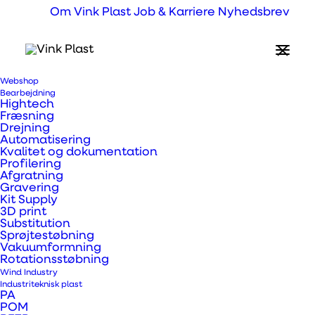
Om Vink Plast
Job & Karriere
Nyhedsbrev
Webshop
Hvad er Roll-Up?
Bearbejdning
Hightech
Fræsning
Drejning
PP Nolite 210 tilbyder fantastisk kombination
Automatisering
Kvalitet og dokumentation
af pris og kvalitet. Et stor sælgende produkt,
Profilering
Afgratning
der giver flotte print og en holdbar “stayflat”
Gravering
løsning. Solvoprint Nolite 175, er et premium
Kit Supply
3D print
produkt i polyester og sølv bagside. Nolite175
Substitution
Sprøjtestøbning
giver high-end print og ridse robust
Vakuumformning
overflade.
Rotationsstøbning
Wind Industry
Industriteknisk plast
Begge produkter kan anvendes inde – og
PA
POM
udendørs.